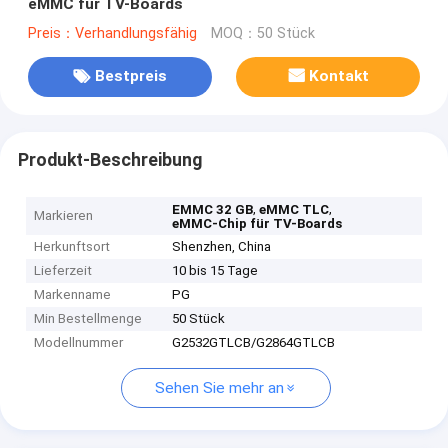
eMMC für TV-Boards
Preis：Verhandlungsfähig
MOQ：50 Stück
Bestpreis
Kontakt
Produkt-Beschreibung
,
,
EMMC 32 GB
eMMC TLC
Markieren
eMMC-Chip für TV-Boards
Herkunftsort
Shenzhen, China
Lieferzeit
10 bis 15 Tage
Markenname
PG
Min Bestellmenge
50 Stück
Modellnummer
G2532GTLCB/G2864GTLCB
Sehen Sie mehr an