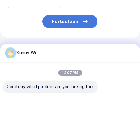
Fortsetzen
Empfohlene Produkte
Sunny Wu
12:07 PM
Good day, what product are you looking for?
EMMC5.164GB
EMMC5.1
64GB EMMC5.
EMMC 5.1
Industrielle Qualität
128GB 256GB 
eingebettete Flash-
32 GB EMMC 5.1
Für AR VR
Speicher-Chip
Flash-Speicher Chip
Smartwatch
Hochgeschwindigkeit
Breite Temperatur
Spielekonsole 
Bestpreis
Bestpreis
Bestprei
Niedriger
Hochschlagfestigkeit
Top-Box
Stromverbrauch
Eingebettete