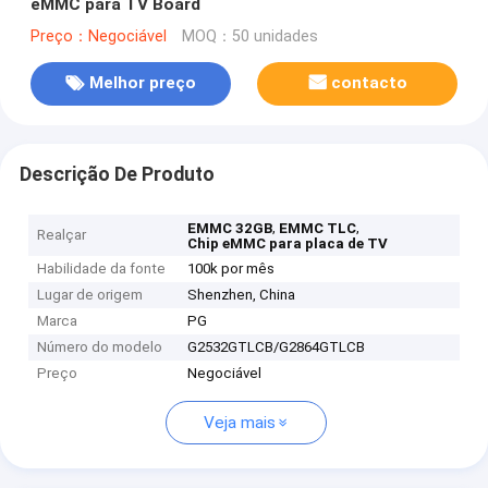
eMMC para TV Board
Preço：Negociável
MOQ：50 unidades
Melhor preço
contacto
Descrição De Produto
,
,
EMMC 32GB
EMMC TLC
Realçar
Chip eMMC para placa de TV
Habilidade da fonte
100k por mês
Lugar de origem
Shenzhen, China
Marca
PG
Número do modelo
G2532GTLCB/G2864GTLCB
Preço
Negociável
Veja mais