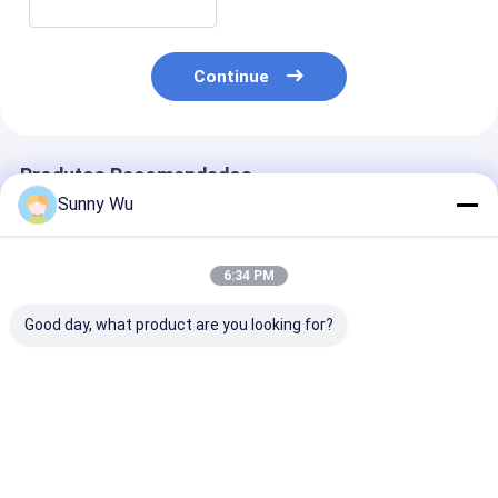
Continue
Produtos Recomendados
Sunny Wu
6:34 PM
Good day, what product are you looking for?
EMMC5.164GB
EMMC5.1 Classe
64GB EMMC5.
EMMC 5.1 Embedded
Industrial 32GB
128GB 256GB 
Flash Memory Chip
EMMC 5.1 Flash Chip
Para console 
Alta velocidade
de armazenamento
jogos AR VR S
Armazenamento de
Memória
Watch Set-To
Melhor preço
Melhor preço
Melhor pr
baixo consumo de
incorporada de alta
energia Para Smart
temperatura e alta