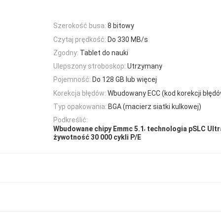
Szerokość busa:
8 bitowy
Czytaj prędkość:
Do 330 MB/s
Zgodny:
Tablet do nauki
Ulepszony stroboskop:
Utrzymany
Pojemność:
Do 128 GB lub więcej
Korekcja błędów:
Wbudowany ECC (kod korekcji błęd
Typ opakowania:
BGA (macierz siatki kulkowej)
Podkreślić:
,
Wbudowane chipy Emmc 5.1
technologia pSLC Ult
żywotność 30 000 cykli P/E