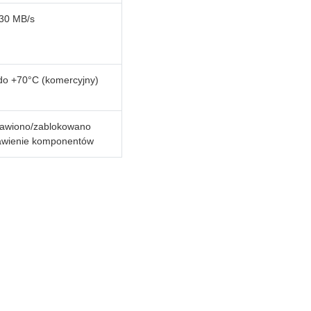
30 MB/s
do +70°C (komercyjny)
awiono/zablokowano
awienie komponentów