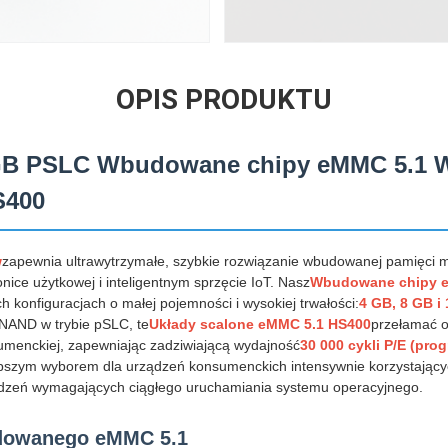
OPIS PRODUKTU
GB PSLC Wbudowane chipy eMMC 5.1 
S400
w
zapewnia ultrawytrzymałe, szybkie rozwiązanie wbudowanej pamięci 
nice użytkowej i inteligentnym sprzęcie IoT. Nasz
Wbudowane chipy 
h konfiguracjach o małej pojemności i wysokiej trwałości:
4 GB, 8 GB i
NAND w trybie pSLC, te
Układy scalone eMMC 5.1 HS400
przełamać o
umenckiej, zapewniając zadziwiającą wydajność
30 000 cykli P/E (pr
jlepszym wyborem dla urządzeń konsumenckich intensywnie korzystającyc
rządzeń wymagających ciągłego uruchamiania systemu operacyjnego.
udowanego eMMC 5.1