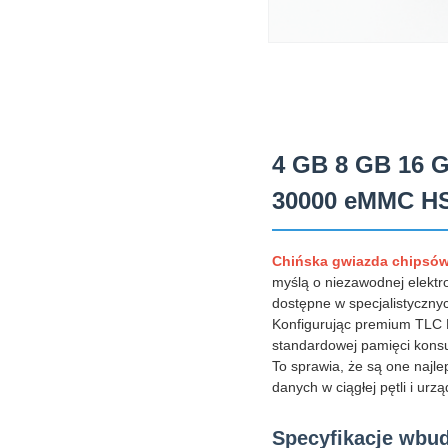
4 GB 8 GB 16 
30000 eMMC H
Chińska gwiazda chipsó
myślą o niezawodnej elektro
dostępne w specjalistycznyc
Konfigurując premium TLC 
standardowej pamięci kons
To sprawia, że ​​są one na
danych w ciągłej pętli i u
Specyfikacje wb