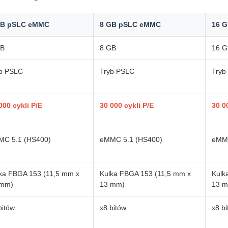
GB pSLC eMMC
8 GB pSLC eMMC
16 
GB
8 GB
16 G
b PSLC
Tryb PSLC
Tryb
000 cykli P/E
30 000 cykli P/E
30 0
MC 5.1 (HS400)
eMMC 5.1 (HS400)
eMMC
ka FBGA 153 (11,5 mm x
Kulka FBGA 153 (11,5 mm x
Kulk
 mm)
13 mm)
13 
bitów
x8 bitów
x8 b