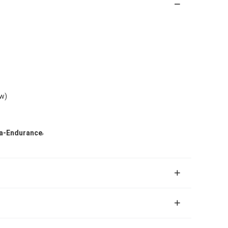
ów)
,
ra-Endurance