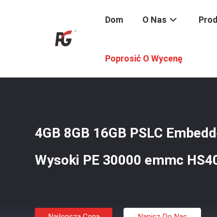
Dom
O Nas
Pro
Dom
/
Produkty
/
EMMC5.1
/
4GB 8GB 16GB PSLC Embed
Poprosić O Wycenę
4GB 8GB 16GB PSLC Embedd
Wysoki PE 30000 emmc HS4
Najlepsza Cena
Napisz Do Nas