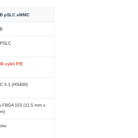
GB pSLC eMMC
B
 PSLC
00 cykli P/E
 5.1 (HS400)
a FBGA 153 (11,5 mm x
mm)
itów