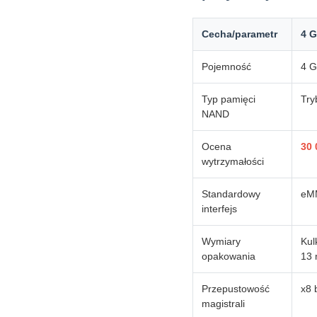
Cecha/parametr
4 
Pojemność
4 
Typ pamięci
Try
NAND
Ocena
30 
wytrzymałości
Standardowy
eM
interfejs
Wymiary
Kul
opakowania
13
Przepustowość
x8 
magistrali