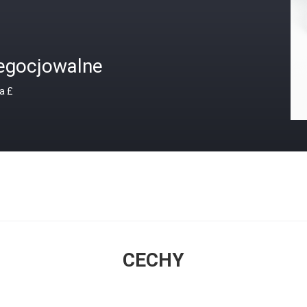
egocjowalne
a £
CECHY