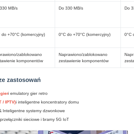
330 MB/s
Do 330 MB/s
Do 3
 do +70°C (komercyjny)
0°C do +70°C (komercyjny)
0°C 
rawiono/zablokowano
Naprawiono/zablokowano
Napr
tawienie komponentów
zestawienie komponentów
zest
ze zastosowań
gier
i emulatory gier retro
 / IPTV)
i inteligentne koncentratory domu
& Inteligentne systemy dzwonkowe
 przełączniki sieciowe i bramy 5G IoT