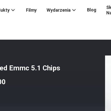
Sk
Blog
dukty
Filmy
Wydarzenia
N
ded Emmc 5.1 Chips Wysoki PE 30000 Emmc HS400
ed Emmc 5.1 Chips
00