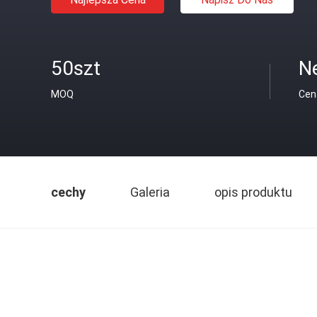
50szt
N
MOQ
Cen
cechy
Galeria
opis produktu