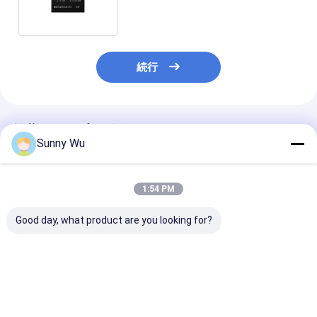
用)
続行
推薦されたプロダクト
Sunny Wu
1:54 PM
Good day, what product are you looking for?
産業用 eMMC5.1 グレ
コンシューマーグレー
広温産業用eMC5
ード EMMC5.1 高品質
ド eMMC5.1 64GB 組
レードEMMC5.
グッドダイ 64GB
み込みメモリ IC、広い
質 グッドダイ 6
128GB 256GB IC ラッ
温度 -25℃ ～ 85℃、ラ
128GB 256GB
プトップおよびスマー
ップトップ、スマート
トップとスマー
ベストプライス
ベストプライス
ベストプラ