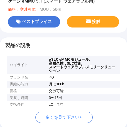
ケージ eMMC 5.1 (スマート ウェアラブル用)
価格：交渉可能
MOQ：50個
ベストプライス
接触
製品の説明
,
pSLC eMMCモジュール
,
高耐久性 pSLC技術
ハイライト
スマートウェアラブルメモリーソリュー
ション
ブランド名
PG
供給の能力
月に100k
価格
交渉可能
受渡し時間
3〜15日
支払条件
LC、T/T
多くを見て下さい