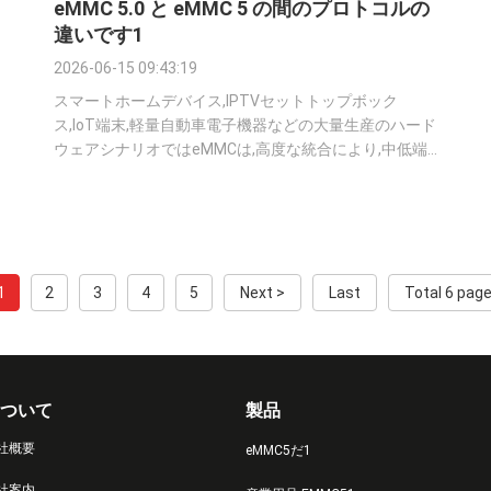
eMMC 5.0 と eMMC 5 の間のプロトコルの
違いです1
2026-06-15 09:43:19
スマートホームデバイス,IPTVセットトップボック
ス,IoT端末,軽量自動車電子機器などの大量生産のハード
ウェアシナリオではeMMCは,高度な統合により,中低端
および中端デバイスの主流のストレージソリューション
になりました.複雑なファームウェアの調整を必要とせ
ず,制御可能なコストと強い安定性があります. より複雑
なストレージアーキテクチャとは異なり,eMMCは厳格
なPCBルーティング設計や高周波チューニングを必要と
1
2
3
4
5
Next >
Last
Total 6 pag
しません.産業用および消費者用ハードウェアの長期安
定運転. 現在の大量生産プラットフォームはeMMC 5.0
と eMMC 5.1最初の見方ではバージョンアップは漸進的
に見えますが ...
ついて
製品
社概要
eMMC5だ1
社案内