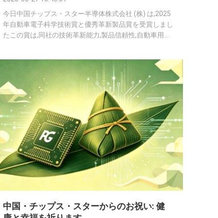
今日中国チップス・スター半導体株式会社 (株) は,2025
年自動車電子科学技術賞と優秀革新製品賞を受賞しまし
たこの賞は,同社の技術革新能力,製品信頼性,自動車用電
子機器のストレージ分野における産業用アプリケーショ
ン強度. について自動車電子科学技術賞中国自動車電子
機器業界で最も影響力のあるプロフェッショナル賞の一
つです自動車電子機器産業の発展への貢献専門的な評価
の複数回を経て,中国チップススターの自動車級のスト
レージソリューションは,先進的な技術設計で業界専門
家から評価を受けました.安定した製品性能知的車両の
アプリケーションのための革新的な能力 自動車級の貯
蔵技術に焦点を当て,インテリジェン...
中国・チップス・スターからのお祝い: 健
康と幸福を祈ります