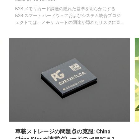
B2B メモリカード調達の隠れた基準を明らかにする
B2B スマート ハードウェアおよびシステム統合プロジ
ェクトでは、メモリ カードの調達が隠れたリスクに直
面することがよくあります。サンプルの最初のバッチは
すべてのテストに完全に合格しましたが、大量生産ユニ
ットの 2 番目のバッチを受け取った後、デバイスがフリ
ーズしたり、クラッシュしたり、メモリ カードの接続
が頻繁に失われ始めます。 多くのプロジェクト チーム
は根本原因の特定に苦労しており、ファームウェアやハ
ードウェアの設計に問題があるのではないかと疑うこと
さえあります。 しかし、本当の問題は、多くの場合、
消費者向けメモリ カード業界で一般的だ...
車載ストレージの問題点の克服: China
Chips Star が車載グレードの eMMC 5.1 の