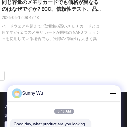
同じ容量のメモリカードでも価格が異なる
のはなぜですか? ECC、信頼性テスト、品
質検証
2026-06-12 08:47:48
ハードウェアを超えて: 信頼性の高いメモリ カードとは
何ですか? 2 つのメモリ カードが同様の NAND フラッシ
ュを使用している場合でも、実際の信頼性は大きく異な
る場合があります。 違いは多くの場合、次のような理
由から生じます。ファームウェアの最適化そして試験基
準。 ECC テクノロジーがデータを保護 NAND フラッシ
ュが高密度になると、当然ビット エラーが増加しま
す。最新のメモリカードは高度な機能に依存しています
e
エラー訂正コード (ECC)次のようなテクノロジー。 BCH
ECC LDPC ECC 高度な ECC は次のことに役立ちます。
データエラーを自動的に修正する データ保持の向...
Sunny Wu
メールでお問い合わせ
5:43 AM
要件をお知らせください。最高の商品をお届けします。
Good day, what product are you looking 