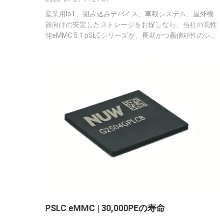
産業用IoT、組み込みデバイス、車載システム、屋外機
器向けの安定したストレージをお探しなら、当社の高性
能eMMC 5.1 pSLCシリーズが、長期かつ高信頼性のシ
ナリオに最適なソリューションです。✅ 標準: 厳格な
eMMC 5.1業界標準✅ pSLCテクノロジー: 通常のTLCの
20倍の書き込み耐久性、優れたデータ保持能力と耐干
渉性能、頻繁なデータロギングや長サイクル運用に最適
✅ 広範な温度に対応する産業グレード: -40℃～+85℃で
安定動作、過酷な産業および屋外環境に完全に適応✅
車載グレードオプション (AEC-Q100対応): AEC-Q100認
定、-40℃～+105℃までの拡張温度範...
PSLC eMMC | 30,000PEの寿命