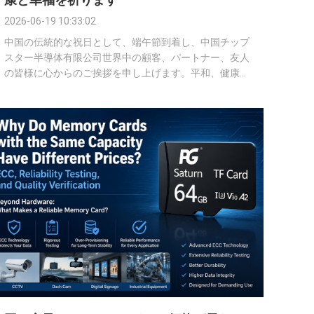
2026-06-19 10:33:02
中国の伝統的な祝日として、端午節到着し、中国チップ
スター半導体有限公司世界中の顧客、パートナー、友人
の皆様に心からのご挨拶を申し上げます。平和、健康、
幸福をお祈りします。 端午節は中国で最も重要な文化
祭典の 1 つであり、保護、幸福、団結を象徴していま
す。 China Chips Star では、この調和と回復力の精神
が、接続された世界に向けて安定性、信頼性、高性能の
メモリ ソリューションを提供するという、半導体スト
レージ業界における当社の使命と密接に一致していま
す。 NAND フラッシュベースのストレージ製品の専門プ
ロバイダーとして、China Chips Star は、eMMC、メモ
リカー...