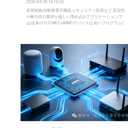
2026-04-20 16:16:23
産業制御,自動車電子機器,セキュリティ監視など,安定性
や耐久性の要求が厳しい埋め込みアプリケーションで
は,従来のTLC/MLC eMMCデバイスは,短いプログラム/
消去寿命と高温での性能低下により,しばしば要求を満
たすことができません.返事として中国チップススター
半導体株式会社高性能のPSLC eMMCを立ち上げました
中国チップス・スター・セミコンダクター株式会社
(China Chips Star Semiconductor Co., Ltd) のPSLC
eMMCは,3つの容量で提供されています. 4GB:
G2516GPLCB 8GB: G2508GPLCB 16GB: ...