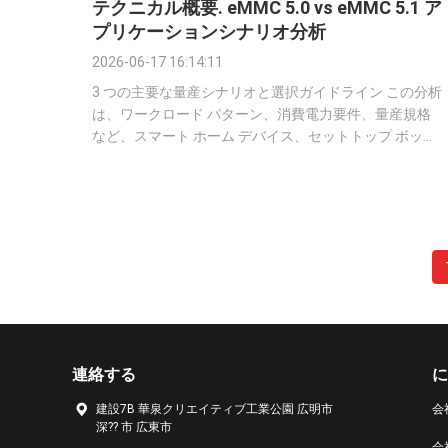
テクニカル概要. eMMC 5.0 vs eMMC 5.1 ア
プリケーションシナリオ分析
2026-06-17 16:14:11
3 つの主要な量産シナリオと選択ガイドライン この分析
は、ワークロード パターン、消費電力要件、量産規格
など、スマート ホーム デバイス、セットトップ ボック
ス、IoT 端末の特性に基づいて、パフォーマンス、コス
ト効率、長期安定性の最適なバランスを達成するための
的を絞った選択戦略を提供します。 1. スマートホーム
デバイス（スマートスピーカー、コントロールパネル、
ホームハブ、カメラ） シナリオの特徴 頻繁な小さなフ
ァイルの読み取り/書き込み操作、高頻度のコマンド応
答、主にバッテリー駆動または低電力電源、24 時間年
中無休のスタンバイ操作、遅延の影響を受けやすい、極
端な帯域幅の需要が低い。 ...
連絡する
に
建設7B 華泉クリエイティブ工業公園 広明市
会
深?? 市 広東市
会