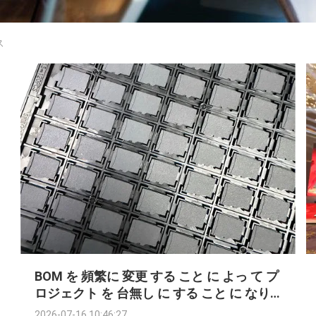
ス
BOM を 頻繁に 変更 する こと に よっ て プ
ロジェクト を 台無し に する こと に なり
ませ ん
2026-07-16 10:46:27