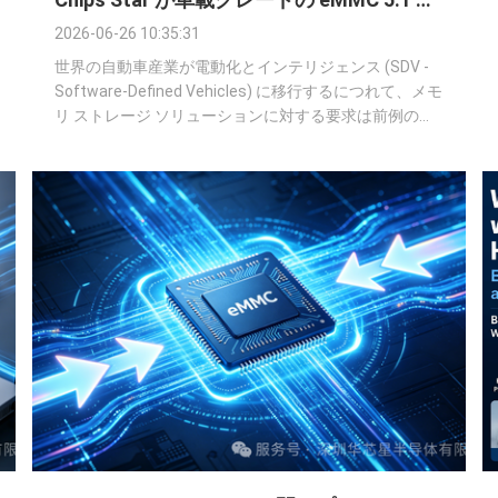
量産を発表
2026-06-26 10:35:31
世界の自動車産業が電動化とインテリジェンス (SDV -
Software-Defined Vehicles) に移行するにつれて、メモ
リ ストレージ ソリューションに対する要求は前例のな
いほど厳しくなっています。スマート コックピット (車
載インフォテインメント/IVI システム)、先進運転支援
システム (ADAS)、高性能ドライブレコーダー/ブラック
ボックスなどの重要なアプリケーションには、優れた信
頼性、速度、寿命を備えたストレージ チップが必要で
す。 こうした市場のニーズに応え、チャイナチップス
スター、高信頼性ストレージ ソリューションの主要プ
ロバイダーが、その高度に成熟したことを正式...