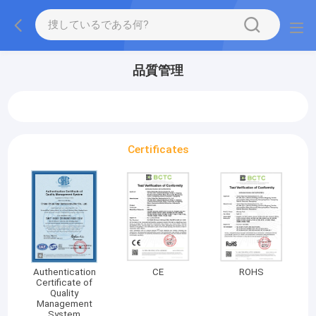
品質管理
Certificates
Authentication
CE
ROHS
Certificate of
Quality
Management
System