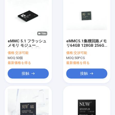
eMMC 5.1 フラッシュ
eMMC5.1集積回路メモ
メモリ モジュー
リ64GB 128GB 256GB
ル,HS400 高速送信
32GB組み込みボード
価格:
交渉可能
価格:
交渉可能
256GB までの容量と消
Rockchipシリーズ用
MOQ:
50個
MOQ:
50PCS
費デバイスの低消費電
力
最新価格を得る
最新価格を得る
接触
接触
家へ
製品
動画