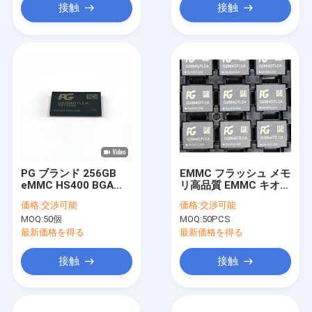
接触
接触
PG ブランド 256GB
EMMC フラッシュ メモ
eMMC HS400 BGA
リ高品質 EMMC キオク
153 パッケージ
シア ウェーハ 64GB
価格:
交渉可能
価格:
交渉可能
EMMC5.1 64GB
128GB 256GB
MOQ:
50個
MOQ:
50PCS
128GB
最新価格を得る
最新価格を得る
接触
接触