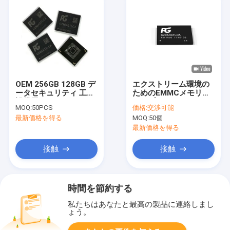
OEM 256GB 128GB デ
エクストリーム環境の
ータセキュリティ 工場
ためのEMMCメモリー
設備用 64GB メモリチ
チップEMMC Ic AEC-
MOQ:
50PCS
価格:
交渉可能
ップ
Q100
最新価格を得る
MOQ:
50個
最新価格を得る
接触
接触
時間を節約する
私たちはあなたと最高の製品に連絡しまし
ょう。