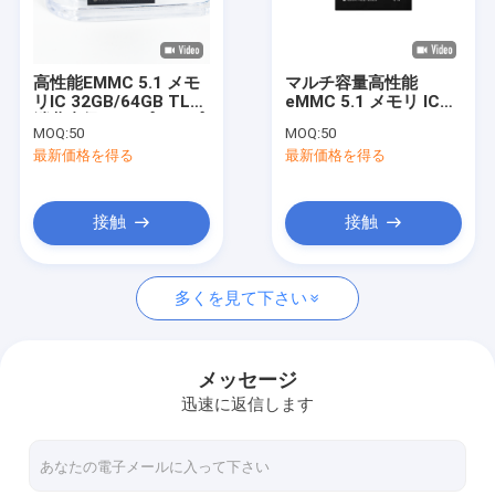
私たちについて
工場 ツアー
高性能EMMC 5.1 メモ
マルチ容量高性能
リIC 32GB/64GB TLC
eMMC 5.1 メモリ IC
品質管理
消費者級 ラップトップ
8Gb/32GB/64GB TLC
MOQ:
50
MOQ:
50
用
ラップトップ アプリケ
最新価格を得る
最新価格を得る
ーション向けコンシュ
私達と連絡
ーマ グレード フラッシ
ュ ストレージ
ニュース
接触
接触
すべての場合
多くを見て下さい
ブログ
見積もりを依頼する
メッセージ
迅速に返信します
eMMC5だ1