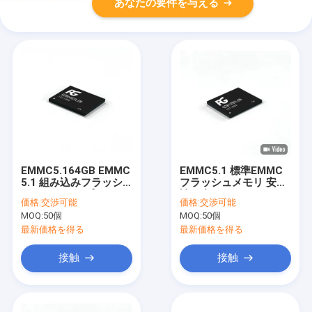
あなたの要件を与える
EMMC5.164GB EMMC
EMMC5.1 標準EMMC
5.1 組み込みフラッシ
フラッシュメモリ 安定
ュメモリチップ スマー
読み書き スマートテレ
価格:
交渉可能
価格:
交渉可能
トテレビ・タブレット
ビタブレットセットト
MOQ:
50個
MOQ:
50個
用デジタルカメラ用 高
ップボックス
速低消費電力のストレ
最新価格を得る
最新価格を得る
ージ
接触
接触