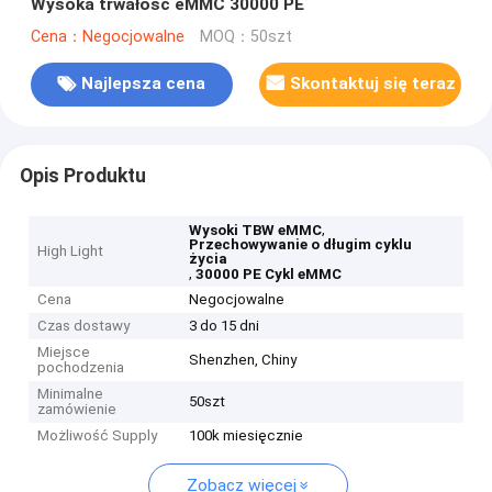
Wysoka trwałość eMMC 30000 PE
Cena：Negocjowalne
MOQ：50szt
Najlepsza cena
Skontaktuj się teraz
Opis Produktu
,
Wysoki TBW eMMC
Przechowywanie o długim cyklu
High Light
życia
,
30000 PE Cykl eMMC
Cena
Negocjowalne
Czas dostawy
3 do 15 dni
Miejsce
Shenzhen, Chiny
pochodzenia
Minimalne
50szt
zamówienie
Możliwość Supply
100k miesięcznie
Zobacz więcej