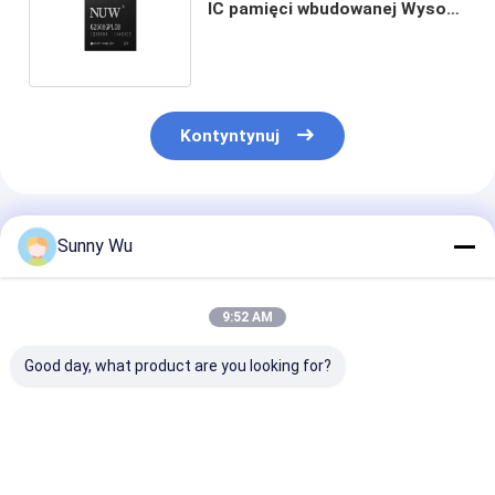
IC pamięci wbudowanej Wysoka
trwałość eMMC 30000 PE
Kontyntynuj
Polecane Produkty
Sunny Wu
9:52 AM
Good day, what product are you looking for?
Przemysłowe układy
eMMC5.1 64GB IC z
szerokotempe
scalone eMMC5.1
wbudowaną
przemysłowe
klasy EMMC5.1
pamięcią, szeroka
eMMC5.1 stop