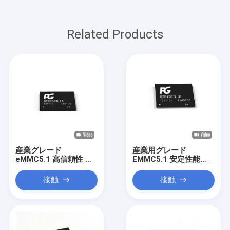
Related Products
産業グレード
産業用グレード
eMMC5.1 高信頼性 高
EMMC5.1 安定性能
耐久性 64GB 128GB 組
64GB 128GB 産業機器
み込みストレージ
向け
接触
接触