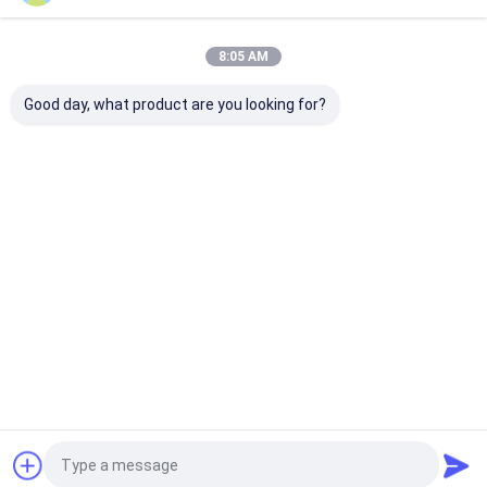
私たちについて
私たちのカテゴリー
8:05 AM
工場 ツアー
Good day, what product are you looking for?
品質管理
私達と連絡
ニュース
eMMC5だ1
産業用品 EMMC51
車載グレード
eMMC5.1
すべての場合
ブログ
Desktop Site
ホーム
企業情報
お問い合わせ
見積もりを依頼する
地図
プライバシーポリシー
品質
eMMC5だ1
中国工場.Copyright © 2026 China Chips Star
Semiconductor Co., Ltd.. All Rights Reserved.
eMMC5だ1