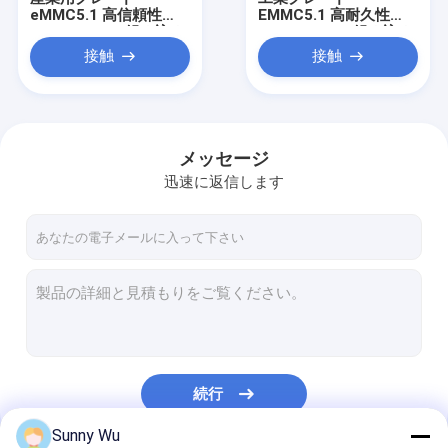
eMMC5.1 高信頼性
EMMC5.1 高耐久性
64GB 128GB 組み込み
64GB 128GB 組み込み
ストレージソリューシ
システム
接触
接触
ョン
メッセージ
迅速に返信します
家へ
製品
続行
動画
Sunny Wu