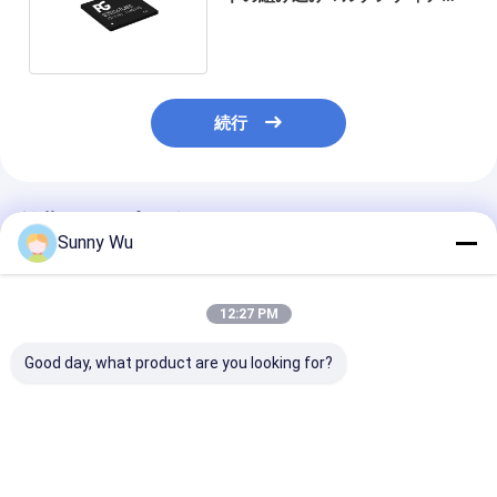
ードメモリICチップ
続行
推薦されたプロダクト
Sunny Wu
12:27 PM
Good day, what product are you looking for?
車載インフォテインメ
IVI ADAS用の自動車グ
256GB 128GB
ント (IVI) 向け車載グ
レードEMMC 組み込み
オートマティブ
レード eMMC オリジ
EMMC 5.1 64GB
ド eMMC サポ
ナル組み込みメモリ IC
128GB
-45~105°C 