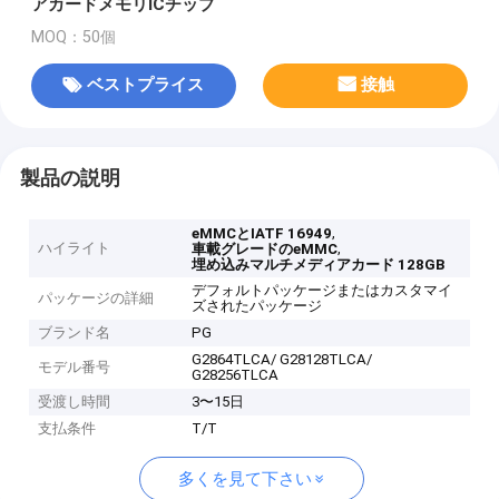
アカードメモリICチップ
MOQ：50個
ベストプライス
接触
製品の説明
,
eMMCとIATF 16949
ハイライト
,
車載グレードのeMMC
埋め込みマルチメディアカード 128GB
デフォルトパッケージまたはカスタマイ
パッケージの詳細
ズされたパッケージ
ブランド名
PG
G2864TLCA/ G28128TLCA/
モデル番号
G28256TLCA
受渡し時間
3〜15日
支払条件
T/T
多くを見て下さい