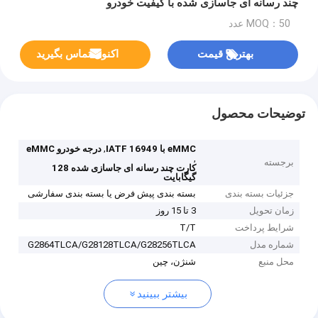
چند رسانه ای جاسازی شده با کیفیت خودرو
MOQ：50 عدد
بهترین قیمت
اکنون تماس بگیرید
توضیحات محصول
,
eMMC با IATF 16949
درجه خودرو eMMC
,
برجسته
کارت چند رسانه ای جاسازی شده 128
گیگابایت
جزئیات بسته بندی
بسته بندی پیش فرض یا بسته بندی سفارشی
زمان تحویل
3 تا 15 روز
شرایط پرداخت
T/T
شماره مدل
G2864TLCA/G28128TLCA/G28256TLCA
محل منبع
شنژن، چین
بیشتر ببینید