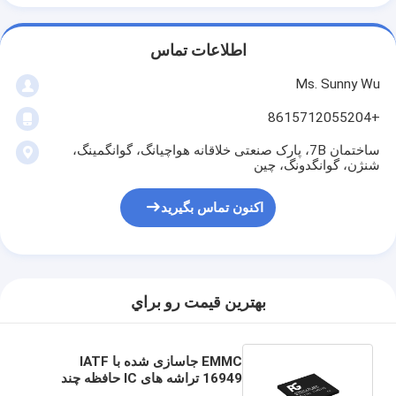
اطلاعات تماس
Ms. Sunny Wu
+8615712055204
ساختمان 7B، پارک صنعتی خلاقانه هواچیانگ، گوانگمینگ،
شنژن، گوانگدونگ، چین
اکنون تماس بگیرید
بهترين قيمت رو براي
EMMC جاسازی شده با IATF
16949 تراشه های IC حافظه چند
رسانه ای جاسازی شده با کیفیت