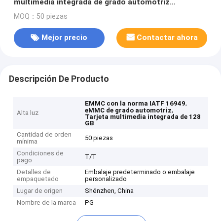
multimedia integrada de grado automotriz
calificados IATF 16949
MOQ：50 piezas
Mejor precio
Contactar ahora
Descripción De Producto
,
EMMC con la norma IATF 16949
,
eMMC de grado automotriz
Alta luz
Tarjeta multimedia integrada de 128
GB
Cantidad de orden
50 piezas
mínima
Condiciones de
T/T
pago
Detalles de
Embalaje predeterminado o embalaje
empaquetado
personalizado
Lugar de origen
Shénzhen, China
Nombre de la marca
PG