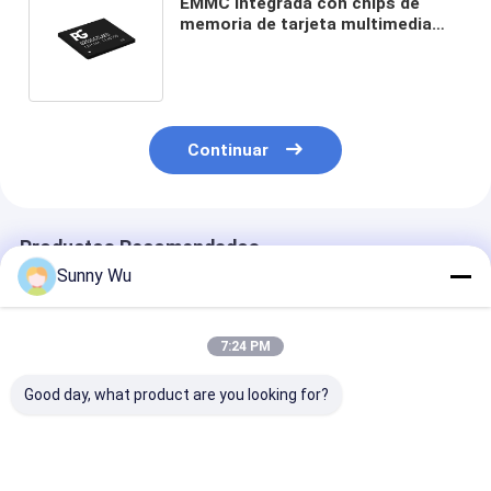
EMMC integrada con chips de
memoria de tarjeta multimedia
integrada de grado automotriz
calificados IATF 16949
Continuar
Productos Recomendados
Sunny Wu
7:24 PM
Good day, what product are you looking for?
Clasificación
EMMC de grado
256GB 128GB 
automotriz eMMC IC
automotriz para IVI
capacidad de 