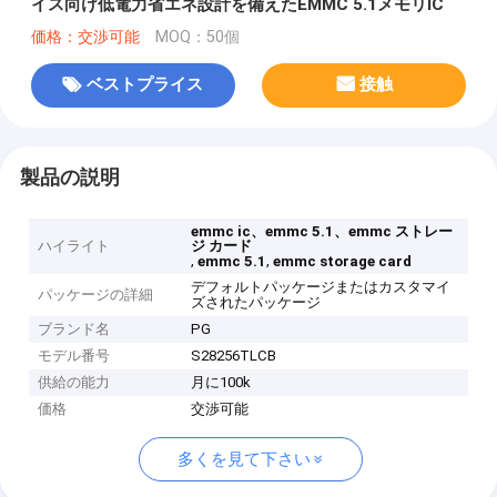
イス向け低電力省エネ設計を備えたEMMC 5.1メモリIC
価格：交渉可能
MOQ：50個
ベストプライス
接触
製品の説明
emmc ic、emmc 5.1、emmc ストレー
ハイライト
ジ カード
,
,
emmc 5.1
emmc storage card
デフォルトパッケージまたはカスタマイ
パッケージの詳細
ズされたパッケージ
ブランド名
PG
モデル番号
S28256TLCB
供給の能力
月に100k
価格
交渉可能
多くを見て下さい