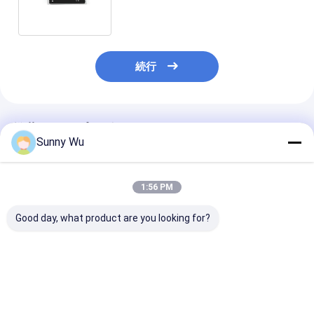
リIC
続行
推薦されたプロダクト
Sunny Wu
1:56 PM
Good day, what product are you looking for?
eMMC 5.1 Consumer
Multi-Capacity High
eMMC 5.1 Indu
Grade High Speed
Performance eMMC
Grade eMMC 5
eMMC 5.1 Memory
5.1 Memory IC
Flash Storage
Chip For Tablet
8Gb/32GB/64GB TLC
Wide Tempera
Smart TV
Consumer Grade
Support
ベストプライス
ベストプライス
ベストプラ