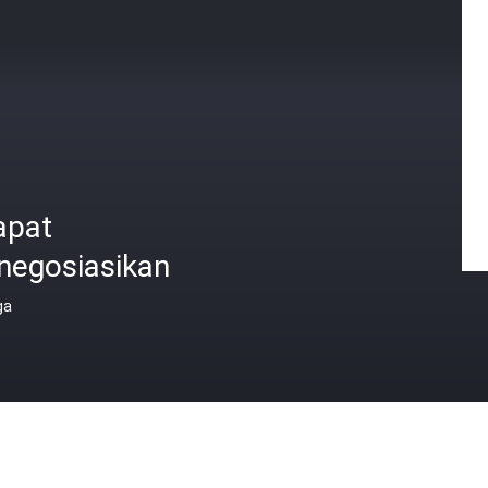
apat
negosiasikan
ga