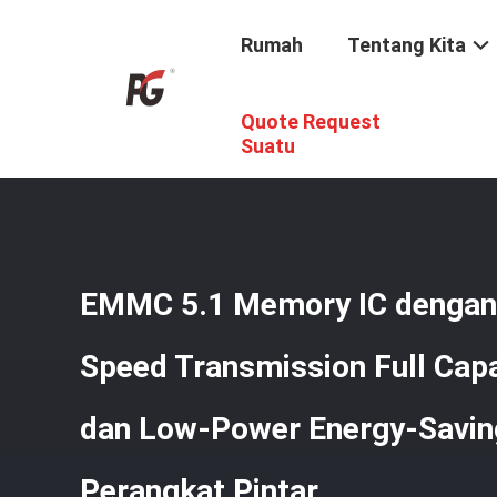
Rumah
Tentang Kita
Quote Request
Rumah
/
Produk
/
EMMC5.1
/
EMMC 5.1 Memory IC Denga
Suatu
EMMC 5.1 Memory IC dengan
Speed Transmission Full Ca
dan Low-Power Energy-Savin
Perangkat Pintar