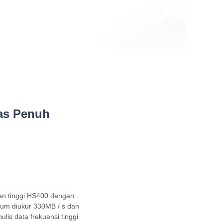
as Penuh
an tinggi HS400 dengan
mum diukur 330MB / s dan
is data frekuensi tinggi