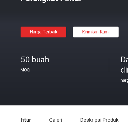
Harga Terbaik
Kirimkan Kami
50 buah
D
di
MOQ
har
fitur
Galeri
Deskripsi Produk