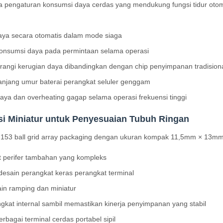
ma pengaturan konsumsi daya cerdas yang mendukung fungsi tidur otom
ya secara otomatis dalam mode siaga
-konsumsi daya pada permintaan selama operasi
rangi kerugian daya dibandingkan dengan chip penyimpanan tradision
anjang umur baterai perangkat seluler genggam
aya dan overheating gagap selama operasi frekuensi tinggi
si Miniatur untuk Penyesuaian Tubuh Ringan
53 ball grid array packaging dengan ukuran kompak 11,5mm × 13mm da
t perifer tambahan yang kompleks
esain perangkat keras perangkat terminal
in ramping dan miniatur
kat internal sambil memastikan kinerja penyimpanan yang stabil
rbagai terminal cerdas portabel sipil