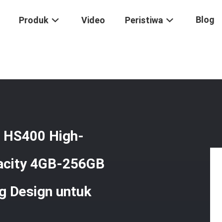
Blog
Produk
Video
Peristiwa
n HS400 High-Speed Transmission Full Capacity 4GB-256GB Dan Low-
 HS400 High-
pacity 4GB-256GB
g Design untuk