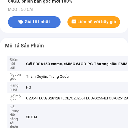
64GB, phiên bản gốc mới 100%
MOQ：50 CÁI
Giá tốt nhất
Liên hệ với bây giờ
Mô Tả Sản Phẩm
Điểm
nổi
,
,
Gói FBGA153 emmc
eMMC 64GB
PG Thương hiệu EMM
bật
Nguồn
Thâm Quyến, Trung Quốc
gốc
Hàng
PG
hiệu
Số mô
G2864TLCB/G28128TLCB/G28256TLCB/G2564LTCB/G25128
hình
Số
lượng
đặt
50 CÁI
hàng
tối
thiểu