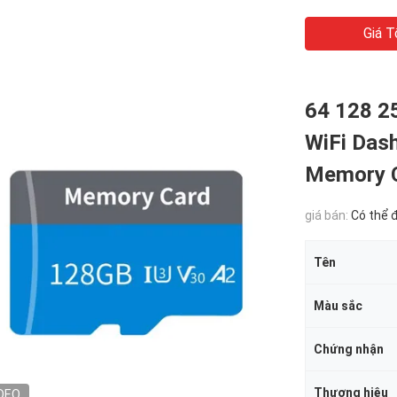
Giá T
64 128 25
WiFi Dash
Memory 
giá bán:
Có thể 
Tên
Màu sắc
Chứng nhận
Thương hiệu
DEO