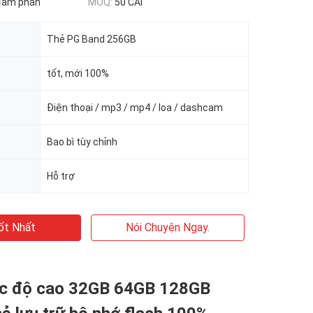
đàm phán
MOQ:
50 CÁI
Thẻ PG Band 256GB
tốt, mới 100%
Điện thoại / mp3 / mp4 / loa / dashcam
Bao bì tùy chỉnh
Hỗ trợ
ốt Nhất
Nói Chuyện Ngay.
ốc độ cao 32GB 64GB 128GB