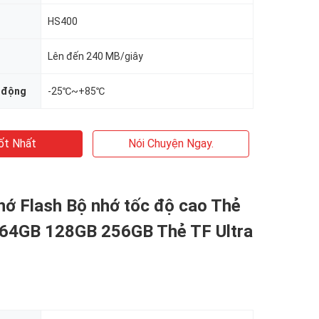
HS400
Lên đến 240 MB/giây
t động
-25℃~+85℃
ốt Nhất
Nói Chuyện Ngay.
hớ Flash Bộ nhớ tốc độ cao Thẻ
64GB 128GB 256GB Thẻ TF Ultra