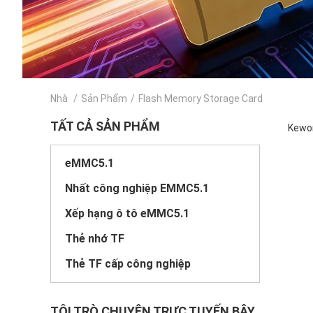
Nhà
/
Sản Phẩm
/
Flash Memory Storage Card
TẤT CẢ SẢN PHẨM
Kewor
eMMC5.1
Nhất công nghiệp EMMC5.1
Xếp hạng ô tô eMMC5.1
Thẻ nhớ TF
Thẻ TF cấp công nghiệp
TÔI TRÒ CHUYỆN TRỰC TUYẾN BÂY