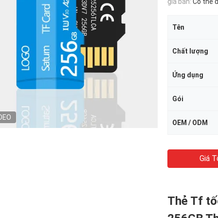
giá bán:
Có thể 
Tên
Chất lượng
Ứng dụng
Gói
DEO
OEM / ODM
Giá T
Thẻ Tf t