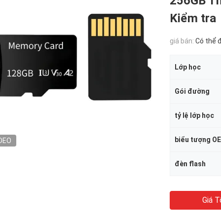
256GB Thẻ
Kiểm tra
giá bán:
Có thể 
Lớp học
Gói đường
tỷ lệ lớp học
biểu tượng O
DEO
đèn flash
Giá T