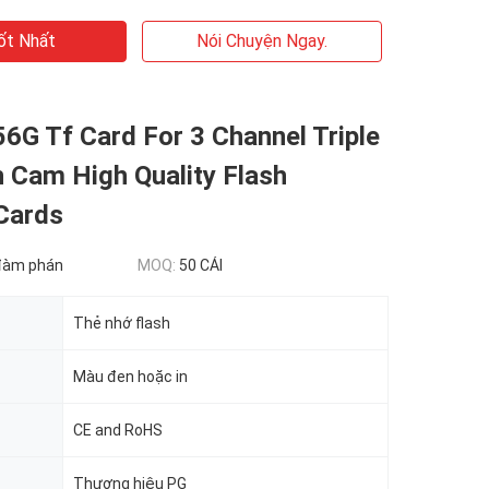
ốt Nhất
Nói Chuyện Ngay.
6G Tf Card For 3 Channel Triple
 Cam High Quality Flash
Cards
đàm phán
MOQ:
50 CÁI
Thẻ nhớ flash
Màu đen hoặc in
CE and RoHS
Thương hiệu PG