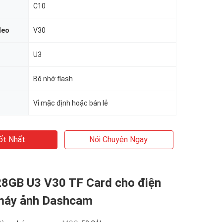
C10
deo
V30
U3
Bộ nhớ flash
Vỉ mặc định hoặc bán lẻ
ốt Nhất
Nói Chuyện Ngay.
8GB U3 V30 TF Card cho điện
 máy ảnh Dashcam