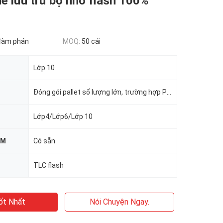
 lưu trữ bộ nhớ flash 100%
đàm phán
MOQ:
50 cái
Lớp 10
Đóng gói pallet số lượng lớn, trường hợp PP, vỉ
Lớp4/Lớp6/Lớp 10
EM
Có sẵn
TLC flash
ốt Nhất
Nói Chuyện Ngay.