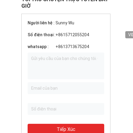
GIỜ
Người liên hệ :
Sunny Wu
Số điện thoại :
+8615712055204
VI
whatsapp :
+8613713675204
Tiếp Xúc