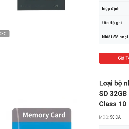
hiệp định
tốc độ ghi
DEO
Nhiệt độ hoạ
Giá T
Loại bộ n
SD 32GB 
Class 10
MOQ:
50 CÁI