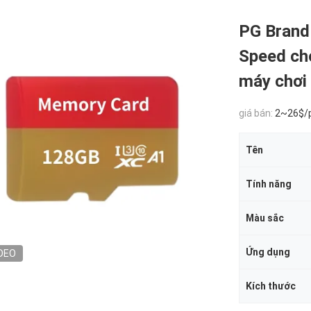
PG Brand
Speed cho
máy chơi
giá bán:
2~26$/
Tên
Tính năng
Màu sắc
Ứng dụng
DEO
Kích thước