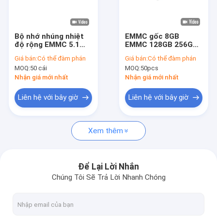
Về chúng tôi
Tham quan nhà máy
Bộ nhớ nhúng nhiệt
EMMC gốc 8GB
độ rộng EMMC 5.1
EMMC 128GB 256GB
Kiểm soát chất lượng
64GB Chip bộ nhớ
32GB Chip bộ nhớ Ic
Giá bán:
Có thể đàm phán
Giá bán:
Có thể đàm phán
flash cho ô tô
64gb 128gb cho
MOQ:
50 cái
MOQ:
50pcs
robot
LIÊN HỆ VỚI CHÚNG TÔI
Nhận giá mới nhất
Nhận giá mới nhất
Tin tức
Liên hệ với bây giờ
Liên hệ với bây giờ
Tất cả các trường hợp
Xem thêm
Blog
Yêu cầu báo giá
Để Lại Lời Nhắn
Chúng Tôi Sẽ Trả Lời Nhanh Chóng
eMMC5.1