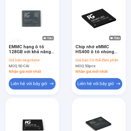
EMMC hạng ô tô
Chip nhớ eMMC
128GB với khả năng
HS400 ô tô nhúng
chống nhiệt từ -45 ~
eMMC 5.1 BGA 153 IC
Giá bán:
negotiate
Giá bán:
Có thể đàm phán
105 °C IC flash bộ
MOQ:
50 CÁI
MOQ:
50pcs
nhớ
Nhận giá mới nhất
Nhận giá mới nhất
Liên hệ với bây giờ
Liên hệ với bây giờ
Trang chủ
Các sản phẩm
Video