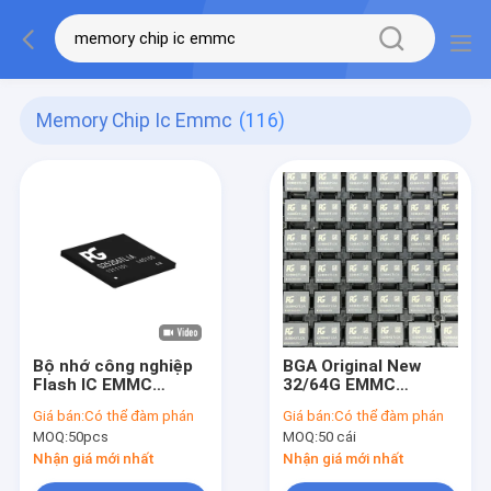
Memory Chip Ic Emmc
(116)
Bộ nhớ công nghiệp
BGA Original New
Flash IC EMMC
32/64G EMMC
256GB 128GB 64GB
Memory Chip IC
Giá bán:
Có thể đàm phán
Giá bán:
Có thể đàm phán
dành cho thiết bị
Electronic
MOQ:
50pcs
MOQ:
50 cái
mạng và truyền
Components Nhà
thông Trạm gốc 5G
máy eMMC
Nhận giá mới nhất
Nhận giá mới nhất