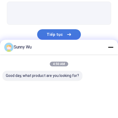
Nhất công nghiệp EMMC5.1
Xếp hạng ô tô eMMC5.1
Thẻ nhớ TF
Tiếp tục
Thẻ TF cấp công nghiệp
Sunny Wu
Danh Mục Của Chúng Tôi
4:50 AM
Good day, what product are you looking for?
eMMC5.1
Nhất công nghiệp
Xếp hạng ô tô
EMMC5.1
eMMC5.1