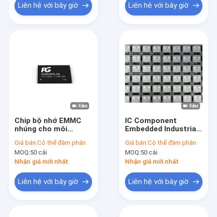
Liên hệ với bây giờ
Liên hệ với bây giờ
Chip bộ nhớ EMMC
IC Component
nhúng cho môi
Embedded Industrial
trường khắc nghiệt
eMMC 5.1 32GB 64GB
Giá bán:
Có thể đàm phán
Giá bán:
Có thể đàm phán
EMMC Ic AEC-Q100
128GB 256GB Chip bộ
MOQ:
50 cái
MOQ:
50 cái
nhớ
Nhận giá mới nhất
Nhận giá mới nhất
Liên hệ với bây giờ
Liên hệ với bây giờ