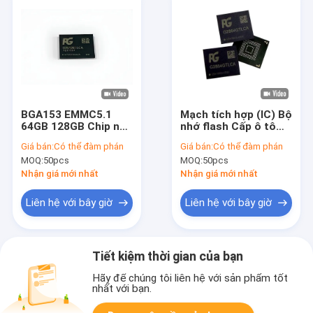
BGA153 EMMC5.1
Mạch tích hợp (IC) Bộ
64GB 128GB Chip nhớ
nhớ flash Cấp ô tô
IC EMMC nhúng
eMMC NAND 64GB
Giá bán:
Có thể đàm phán
Giá bán:
Có thể đàm phán
EMMC5.1
128GB 256GB
MOQ:
50pcs
MOQ:
50pcs
Nhận giá mới nhất
Nhận giá mới nhất
Liên hệ với bây giờ
Liên hệ với bây giờ
Tiết kiệm thời gian của bạn
Hãy để chúng tôi liên hệ với sản phẩm tốt
nhất với bạn.