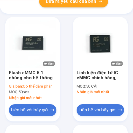
Đưa ra yêu cầu của bạn
Flash eMMC 5.1
Linh kiện điện tử IC
nhúng cho hệ thống
eMMC chính hãng,
thông tin giải trí trên
nguyên bản, cấp độ ô
Giá bán:
Có thể đàm phán
MOQ:
50 CÁI
xe Chip bộ nhớ IC cấp
tô, dùng cho hệ
MOQ:
50pcs
Nhận giá mới nhất
độ ô tô eMMC 5.1
thống thông tin giải
trí trên xe và ADAS
Nhận giá mới nhất
Liên hệ với bây giờ
Liên hệ với bây giờ