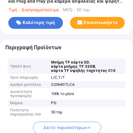
και Plug and Play για κάμερα ασφαλείας και φορητές
συσκευές
Τιμή：Διαπραγματεύσιμα
MOQ：50 τεμ
Καλύτερη τιμή
Επικοινωνήστε
Περιγραφή Προϊόντων
,
Μνήμη TF κάρτα SD
Υψηλό φως
,
κάρτα μνήμης TF 32GB
κάρτα TF υψηλής ταχύτητας C10
Όροι πληρωμής
L/C,T/T
Αριθμό μοντέλου
S2564GTLCA
Δυνατότητα
100k το μήνα
προσφοράς
Μάρκα
PG
Ποσότητα
50 τεμ
παραγγελίας min
Δείτε περισσότερων