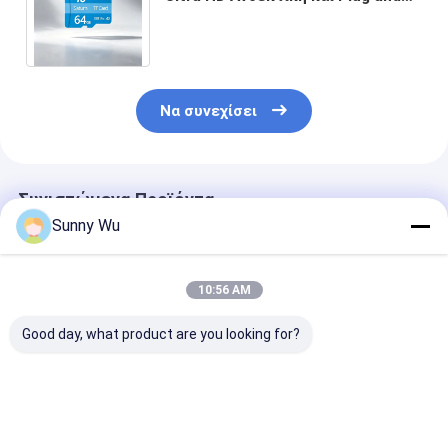
Play για κάμερα ασφαλείας και
φορητές συσκευές
Να συνεχίσει
Συνιστώμενα Προϊόντα
Sunny Wu
10:56 AM
Good day, what product are you looking for?
Κάρτα μνήμης TF
Υψηλής ταχύτητας
Κάμερα Παιδι
Διαφημιστική
κάρτα Tf κάρτα
παιχνίδια Κάρ
μηχανή Αποθήκευση
μνήμης CCTV κάρτα
μνήμης 32 GB 
A1 Μικρο-Τφ Κάρτα
μνήμης Micro SD
Κάρτα Tf C10 