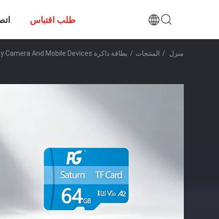
طلب اقتباس
اتص
منزل
/
المنتجات
/
بطاقة ذاكرة TF
ity Camera And Mobile Devices