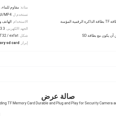
متانة:
مقاوم للماء، 
تستخدم ل:
MP4/الهاتف/مكبر الصوت/الهاتف المحمول/الكاميرا
ة الذاكرة الرقمية المؤمنة
الاستخدام:
الهاتف و
الجهد االكهربى:
3.3 فولت
أن يكون مع بطاقة SD
شكل:
T32 / exfat
إبراز:
ory sd card
صالة عرض
rding TF Memory Card Durable and Plug and Play for Security Camera a