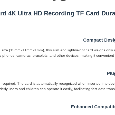
d 4K Ultra HD Recording TF Card Durab
Compact Desig
 size (15mm×11mm×1mm), this slim and lightweight card weighs only a f
le phones, cameras, bracelets, and other devices, making it convenient 
Plu
on required. The card is automatically recognized when inserted into de
lderly users and children can operate it easily, facilitating fast data tr
Enhanced Compatibi