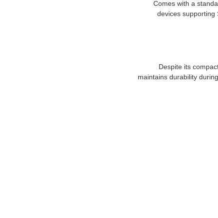
Comes with a standard
devices supporting 
Despite its compact 
maintains durability durin