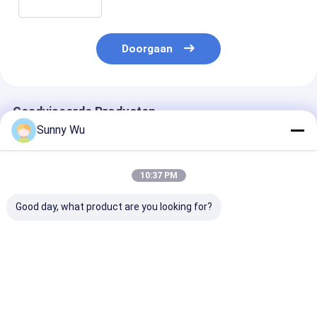
opslag
Doorgaan
Geadviseerde Producten
Sunny Wu
10:37 PM
Good day, what product are you looking for?
Emmc Ic Chip
eMMC 4GB 8GB 16GB
Ingebed eMMC
Embedded Multi
PSLC Geheugenchips
NAND-
Media Card 32 GB 64
BGA153 32GB 64GB
flashgeheugen
GB
TLC eMMC 5.1 voor
BGA153 voor
Reclameapparaten
Android-apparaat
wiedmachine 4
Beste prijs
Beste prijs
Beste pri
LDPC ECC
Smart Display
32 64GB