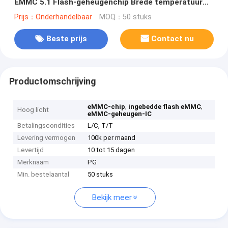
EMMC 5.1 Flash-geheugenchip Brede temperatuur
BGA ingebedde opslag
Prijs：Onderhandelbaar
MOQ：50 stuks
Beste prijs
Contact nu
Productomschrijving
,
,
eMMC-chip
ingebedde flash eMMC
Hoog licht
eMMC-geheugen-IC
Betalingscondities
L/C, T/T
Levering vermogen
100k per maand
Levertijd
10 tot 15 dagen
Merknaam
PG
Min. bestelaantal
50 stuks
Bekijk meer