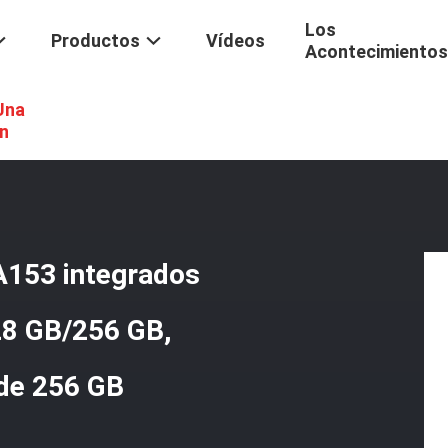
Los
Productos
Vídeos
Acontecimientos
 Una
ps De Memoria EMMC BGA153 Integrados Para Automoción De 64 GB/12
n
153 integrados
28 GB/256 GB,
 de 256 GB