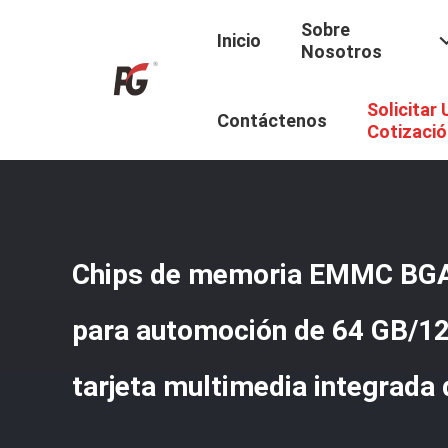
Sobre
Inicio
Nosotros
Solicitar
Inicio
/
Productos
/
EMMC5.1 De Grado Automotriz
/
Chi
Contáctenos
Cotizació
Chips de memoria EMMC BGA
para automoción de 64 GB/1
tarjeta multimedia integrada