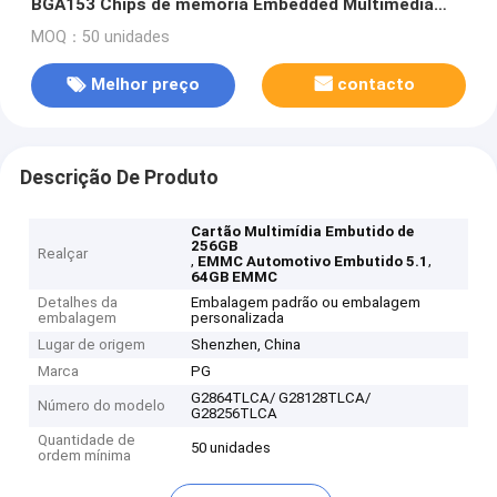
BGA153 Chips de memória Embedded Multimedia
Card 256GB
MOQ：50 unidades
Melhor preço
contacto
Descrição De Produto
Cartão Multimídia Embutido de
256GB
Realçar
,
,
EMMC Automotivo Embutido 5.1
64GB EMMC
Detalhes da
Embalagem padrão ou embalagem
embalagem
personalizada
Lugar de origem
Shenzhen, China
Marca
PG
G2864TLCA/ G28128TLCA/
Número do modelo
G28256TLCA
Quantidade de
50 unidades
ordem mínima