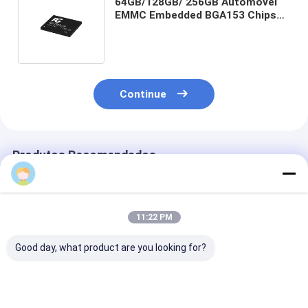
64GB/128GB/ 256GB Automóvel
EMMC Embedded BGA153 Chips
de memória Embedded
Multimedia Card 256GB
Continue
Produtos Recomendados
11:22 PM
Good day, what product are you looking for?
eMMC de Memória
EMMC de categoria
Suporte eMMC
Embutida Original de
automóvel para IVI
Grau Automoti