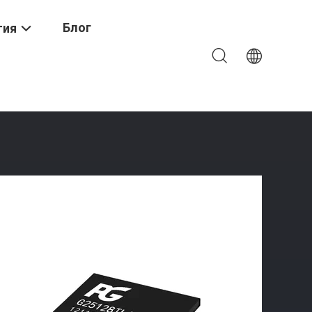
Блог
тия
153 Чипы Памяти Встроенные Мультимедийные Карты