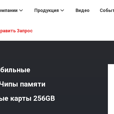
омпании
Продукция
Видео
Собы
C5.1
/
64GB/128GB/ 256GB Автомобильные Встроенные EMMC BGA
равить Запрос
обильные
Чипы памяти
ые карты 256GB