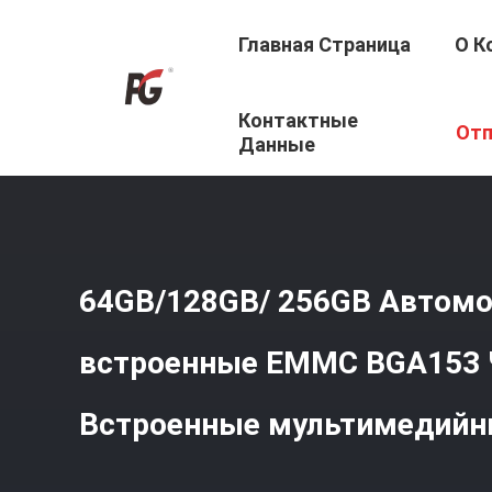
Главная Страница
О К
Контактные
Главная Страница
/
Продукция
/
Автомобильный EMM
Отп
256GB
Данные
64GB/128GB/ 256GB Автом
встроенные EMMC BGA153 
Встроенные мультимедийн