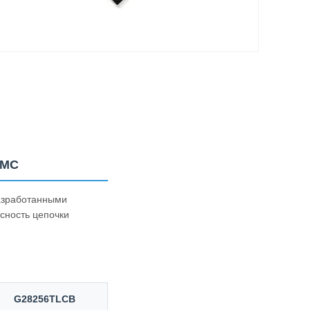
MMC
разработанными
сность цепочки
G28256TLCB