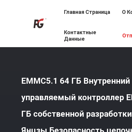
Главная Страница
О К
Контактные
Главная Страница
/
Продукция
/
EMMC5.1
/
EMMC5.1 6
Отп
Янцзы Безопасность Цепочки Поставок
Данные
EMMC5.1 64 ГБ Внутренний
управляемый контроллер E
ГБ собственной разработк
Янцзы Безопасность цепоч