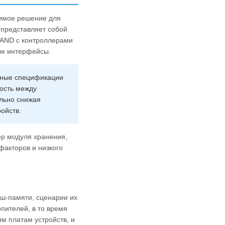
симое решение для
C представляет собой
NAND с контроллерами
ые интерфейсы.
диные спецификации
ость между
льно снижая
ойств.
р модуля хранения,
акторов и низкого
ш-памяти, сценарии их
пителей, в то время
м платам устройств, и