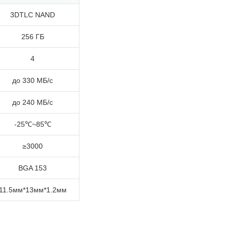
3DTLC NAND
256 ГБ
4
до 330 МБ/с
до 240 МБ/с
-25℃~85℃
≥3000
BGA 153
11.5мм*13мм*1.2мм