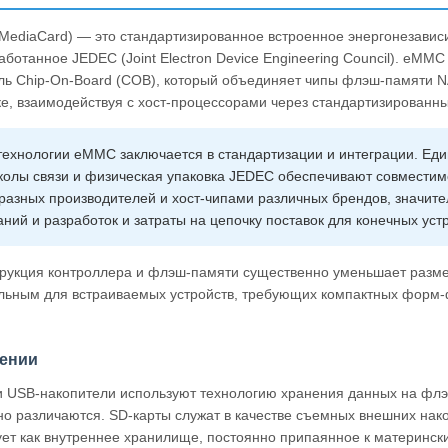
MediaCard) — это стандартизированное встроенное энергонезави
ботанное JEDEC (Joint Electron Device Engineering Council). eMM
ль Chip-On-Board (COB), который объединяет чипы флэш-памяти 
, взаимодействуя с хост-процессорами через стандартизированн
технологии eMMC заключается в стандартизации и интеграции. Е
колы связи и физическая упаковка JEDEC обеспечивают совместим
азных производителей и хост-чипами различных брендов, значите
ний и разработок и затраты на цепочку поставок для конечных устр
трукция контроллера и флэш-памяти существенно уменьшает разме
льным для встраиваемых устройств, требующих компактных форм-ф
нении
и USB-накопители используют технологию хранения данных на флэ
о различаются. SD-карты служат в качестве съемных внешних нако
т как внутреннее хранилище, постоянно припаянное к матерински