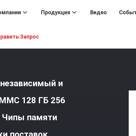
омпании
Продукция
Видео
Собы
4 ГБ Внутренний Независимый И Управляемый Контроллер EMMC 1
равить Запрос
 независимый и
MMC 128 ГБ 256
и Чипы памяти
ки поставок