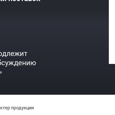
одлежит
бсуждению
а
ктер продукции