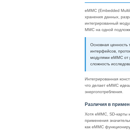
eMMC (Embedded Multi
хранения данных, разра
интегрированный моду
MMC на одной подложке
Основная ценность 
интерфейсов, прото
модулями eMMC от р
сложность исследова
Интегрированная конс
что делает eMMC идеа
энергопотребления.
Различия в приме
Хотя eMMC, SD-карты 
применения значительн
как eMMC функционируе