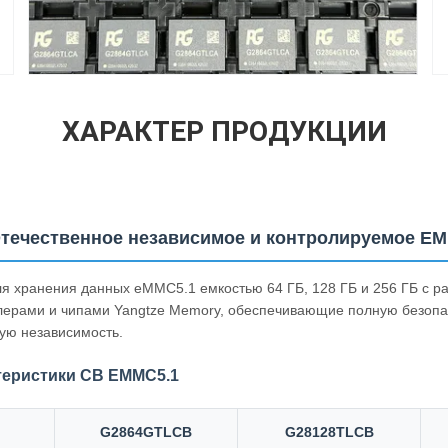
ХАРАКТЕР ПРОДУКЦИИ
Отечественное независимое и контролируемое E
я хранения данных eMMC5.1 емкостью 64 ГБ, 128 ГБ и 256 ГБ с 
лерами и чипами Yangtze Memory, обеспечивающие полную безопа
ную независимость.
теристики CB EMMC5.1
G2864GTLCB
G28128TLCB