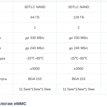
3DTLC NAND
3DTLC NAND
64 ГБ
128 ГБ
1
2
я
до 330 МБ/с
до 330 МБ/с
и
до 240 МБ/с
до 240 МБ/с
ура
-25℃~85℃
-25℃~85℃
≥3000
≥3000
пуса
BGA 153
BGA 153
11.5мм*13мм*1.0мм
11.5мм*13мм*1.0мм
ологии eMMC