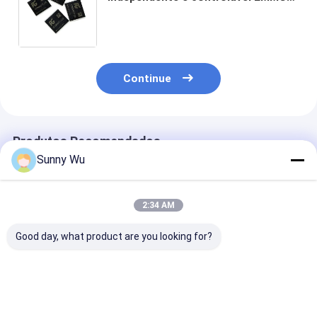
128 GB 256 GB Controlador
autodesenvolvido Chips de
memória Yangtze Segurança da
cadeia de suprimentos
Continue
Produtos Recomendados
Sunny Wu
2:34 AM
Good day, what product are you looking for?
eMMC 5.1 Consumer
Multi-Capacity High
eMMC 5.1 Indu
Grade High Speed
Performance eMMC
Grade eMMC 5
eMMC 5.1 Memory
5.1 Memory IC
Flash Storage
Chip For Tablet
8Gb/32GB/64GB TLC
Wide Tempera