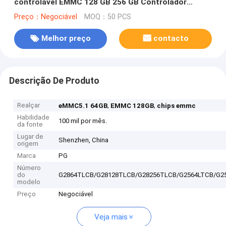
controlável EMMC 128 GB 256 GB Controlador
autodesenvolvido Chips de memória Yangtze
Preço：Negociável
MOQ：50 PCS
Segurança da cadeia de suprimentos
Melhor preço
contacto
Descrição De Produto
Realçar
,
,
eMMC5.1 64GB
EMMC 128GB
chips emmc
Habilidade
100 mil por mês.
da fonte
Lugar de
Shenzhen, China
origem
Marca
PG
Número
do
G2864TLCB/G28128TLCB/G28256TLCB/G2564LTCB/G2
modelo
Preço
Negociável
Veja mais