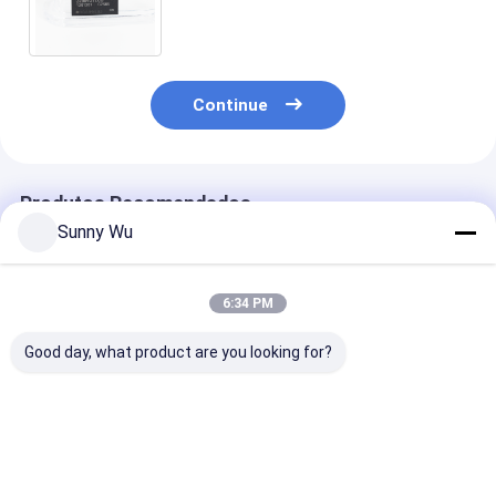
Android Smart Display
Continue
Produtos Recomendados
Sunny Wu
6:34 PM
Good day, what product are you looking for?
Alto TBW eMMC 5.1
High Endurance
Emmc Ic Chip
Módulo IC de
pSLC eMMC Module
Embedded Mul
Memória
153 Ball FBGA
Media Card 3
Incorporada Alta
Package eMMC 5.1
64GB Máquina
Durabilidade eMMC
para Smart
publicidade L
Melhor preço
Melhor preço
Melhor pr