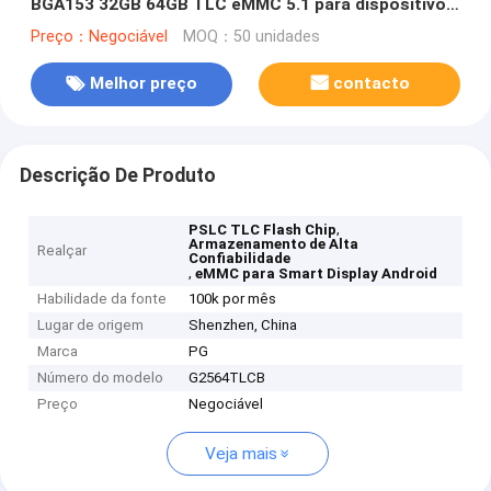
BGA153 32GB 64GB TLC eMMC 5.1 para dispositivo
Android Smart Display
Preço：Negociável
MOQ：50 unidades
Melhor preço
contacto
Descrição De Produto
,
PSLC TLC Flash Chip
Armazenamento de Alta
Realçar
Confiabilidade
,
eMMC para Smart Display Android
Habilidade da fonte
100k por mês
Lugar de origem
Shenzhen, China
Marca
PG
Número do modelo
G2564TLCB
Preço
Negociável
Veja mais