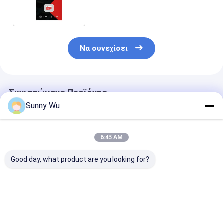
Memoria για κάμερα
παρακολούθησης
Να συνεχίσει
Συνιστώμενα Προϊόντα
Sunny Wu
6:45 AM
Good day, what product are you looking for?
Κάρτα μνήμης TF
16GB 32Gb 64Gb TF
U3+V30 Επίπε
εγγραφής 4K Ultra
κάρτα μνήμης 128GB
βίντεο TF κάρ
HD Ανθεκτική και
256Gb 512Gb SD
μνήμης κλάση
Plug and Play για
κάρτα μνήμης για
Micro SD κάρτ
κάμερα ασφαλείας
κάμερα τηλεφώνου
Αδιάβροχη
Καλύτερη τιμή
Καλύτερη τιμή
Καλύτερη 