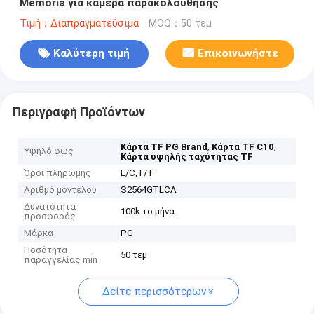
Memoria για κάμερα παρακολούθησης
Τιμή：Διαπραγματεύσιμα
MOQ：50 τεμ
Καλύτερη τιμή
Επικοινωνήστε
Περιγραφή Προϊόντων
,
,
Κάρτα TF PG Brand
Κάρτα TF C10
Υψηλό φως
Κάρτα υψηλής ταχύτητας TF
Όροι πληρωμής
L/C,T/T
Αριθμό μοντέλου
S2564GTLCA
Δυνατότητα
100k το μήνα
προσφοράς
Μάρκα
PG
Ποσότητα
50 τεμ
παραγγελίας min
Δείτε περισσότερων