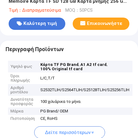
Memoire Κάρτα TF SD 128 GB Κάρτα μνήμης 256 GB
32 GB 64 GB Κάρτα Sd Class 10 A1 A2 16G για
Τιμή：Διαπραγματεύσιμα
MOQ：50PCS
Τηλεφωνικό Υπολογιστή
Καλύτερη τιμή
Επικοινωνήστε
Περιγραφή Προϊόντων
,
,
Κάρτα TF PG Brand
A1 A2 tf card
Υψηλό φως
100% Original tf card
Όροι
L/C,T/T
πληρωμής
Αριθμό
S2532TLIH/S2564TLIH/S25128TLIH/S25256TLIH
μοντέλου
Δυνατότητα
100 χιλιάρικα το μήνα.
προσφοράς
Μάρκα
PG Brand/ OEM
Πιστοποίηση
CE, RoHS
Δείτε περισσότερων