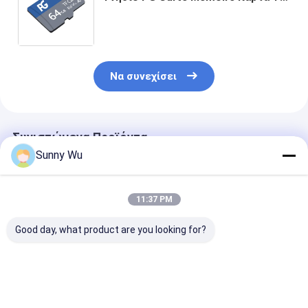
SD 128 GB Κάρτα μνήμης 256 GB 32
GB 64 GB Κάρτα Sd Class 10 A1 A2
16G για Τηλεφωνικό Υπολογιστή
Να συνεχίσει
Συνιστώμενα Προϊόντα
Sunny Wu
11:37 PM
Good day, what product are you looking for?
Υψηλής ταχύτητας
Προσαρμοσμένες
Βιομηχανικές
βιομηχανική κάρτα
κάρτες μνήμης
κάρτες TF για
μνήμης MINI SD για
υψηλής ταχύτητας
εξοπλισμό
κάμερα μικρής
64GB 128GB 256GB
εξωτερικής