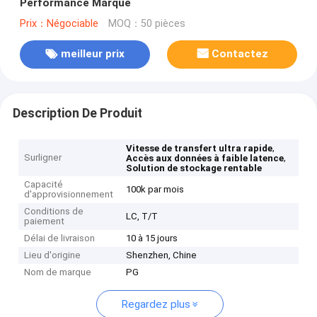
Performance Marque
Prix：Négociable
MOQ：50 pièces
meilleur prix
Contactez
Description De Produit
,
Vitesse de transfert ultra rapide
Surligner
,
Accès aux données à faible latence
Solution de stockage rentable
Capacité
100k par mois
d'approvisionnement
Conditions de
LC, T/T
paiement
Délai de livraison
10 à 15 jours
Lieu d'origine
Shenzhen, Chine
Nom de marque
PG
Regardez plus