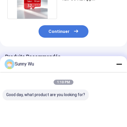
Performance Marque
Continuer
Produits Recommandés
Sunny Wu
1:10 PM
Good day, what product are you looking for?
Carte mémoire TF
Carte mémoire TF
Usine de gros 
étanche aux chocs
Carte mémoire de jeu
Class10 TF car
étanche aux rayons X
à haute vitesse Carte
256 Go carte
Carte mémoire pour
mémoire de jeu à
mémoire haut