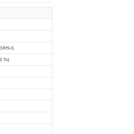
(UHS-I)
2 To)