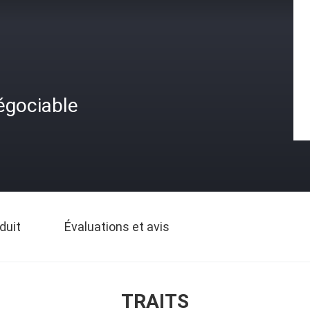
égociable
duit
Évaluations et avis
TRAITS