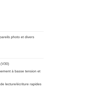
areils photo et divers
 (V30)
nement à basse tension et
e lecture/écriture rapides