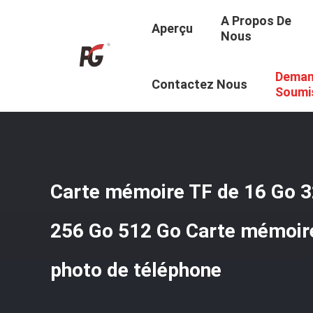
A Propos De
Aperçu
Nous
Deman
Aperçu
/
Produits
/
Carte De Mémoire De Tf
/
Carte Mémo
Contactez Nous
Soumi
Carte mémoire TF de 16 Go 3
256 Go 512 Go Carte mémoire
photo de téléphone