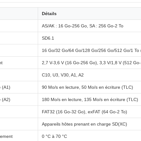
Détails
AS/AK : 16 Go-256 Go, SA : 256 Go-2 To
SD6.1
16 Go/32 Go/64 Go/128 Go/256 Go/512 Go/1 To 
nt
2,7 V-3,6 V (16 Go-256 Go), 3,3 V/1,8 V (512 Go-
C10, U3, V30, A1, A2
e (A1)
90 Mo/s en lecture, 50 Mo/s en écriture (TLC)
e (A2)
180 Mo/s en lecture, 135 Mo/s en écriture (TLC)
FAT32 (16 Go-32 Go), exFAT (64 Go-2 To)
Appareils hôtes prenant en charge SD(XC)
nement
0 °C à 70 °C
-25 °C à 85 °C