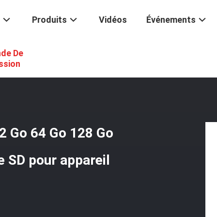
Produits
Vidéos
Événements
de De
ire TF De 16 Go 32 Go 64 Go 128 Go 256 Go 512 Go Carte Mémoire SD
ssion
2 Go 64 Go 128 Go
 SD pour appareil