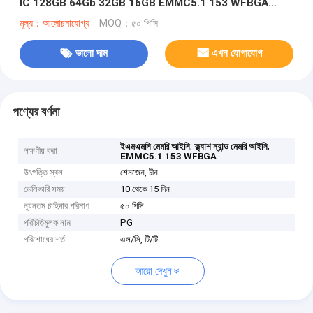
IC 128GB 64Gb 32GB 16GB EMMC5.1 153 WFBGA
11.5x13x08
মূল্য：আলোচনাযোগ্য
MOQ：৫০ পিসি
ভালো দাম
এখন যোগাযোগ
পণ্যের বর্ণনা
,
,
ইএমএমসি মেমরি আইসি
ফ্ল্যাশ ন্যান্ড মেমরি আইসি
লক্ষণীয় করা
EMMC5.1 153 WFBGA
উৎপত্তি স্থল
শেনজেন, চীন
ডেলিভারি সময়
10 থেকে 15 দিন
ন্যূনতম চাহিদার পরিমাণ
৫০ পিসি
পরিচিতিমুলক নাম
PG
পরিশোধের শর্ত
এল/সি, টি/টি
আরো দেখুন