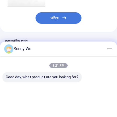
11.5x13x08
চালিয়ে
প্রস্তাবিত পণ্য
Sunny Wu
1:21 PM
Good day, what product are you looking for?
12mm X 16mm
64GB EMMC 5.1
আইওটি এবং স্মার্ট ডিভ
EMMC মেমোরি চিপ দ্রুত ডেটা
স্টোরেজ চিপ - এমবেডেড
জন্য নির্ভরযোগ্য ইএ
ট্রান্সফার 400MB/s পর্যন্ত
সিস্টেমের জন্য উচ্চ-গতির
ফ্ল্যাশ মেমরি মোবাইল 
দ্রুত প্রক্রিয়াকরণের জন্য
সমাধান
সলিউশন
ক্রমিক পাঠ
ভালো দাম
ভালো দাম
ভালো দাম