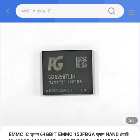
2
/
3
EMMC IC ফ্ল্যাশ 64GBIT EMMC 153FBGA ফ্ল্যাশ NAND মেমরি