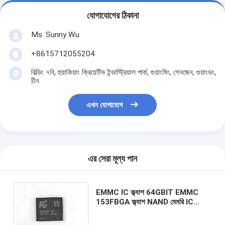
যোগাযোগের ঠিকানা
Ms. Sunny Wu
+8615712055204
বিল্ডিং ৭বি, হুয়াকিয়াং ক্রিয়েটিভ ইন্ডাস্ট্রিয়াল পার্ক, গুয়াংমিং, শেনজেন, গুয়াংডং,
চীন
এখন যোগাযোগ
এর সেরা মূল্য পান
EMMC IC ফ্ল্যাশ 64GBIT EMMC
153FBGA ফ্ল্যাশ NAND মেমরি IC
128GB 64Gb 32GB 16GB
EMMC5.1 153 WFBGA