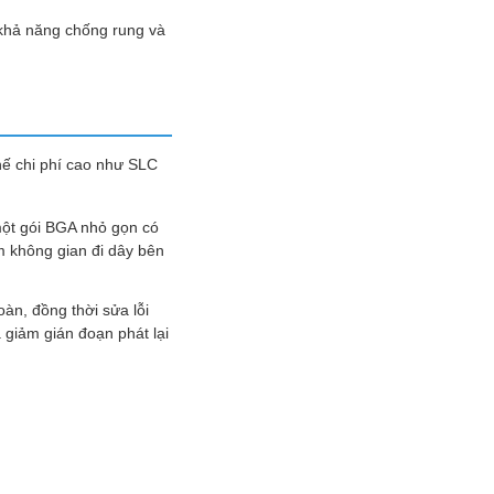
 khả năng chống rung và
thế chi phí cao như SLC
một gói BGA nhỏ gọn có
m không gian đi dây bên
oàn, đồng thời sửa lỗi
 giảm gián đoạn phát lại