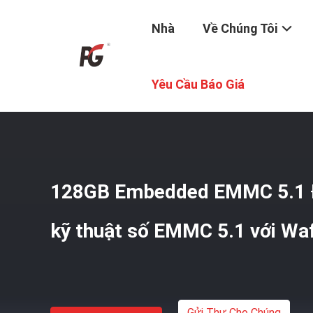
Nhà
Về Chúng Tôi
Nhà
/
Sản Phẩm
/
EMMC5.1
/
128GB Embedded EMMC 5.1 
Yêu Cầu Báo Giá
128GB Embedded EMMC 5.1 Đ
kỹ thuật số EMMC 5.1 với Wa
Gửi Thư Cho Chúng