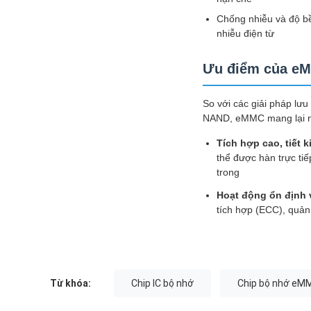
Chống nhiễu và độ bề
nhiễu điện từ
Ưu điểm của eM
So với các giải pháp lưu
NAND, eMMC mang lại nh
Tích hợp cao, tiết 
thể được hàn trực ti
trong
Hoạt động ổn định v
tích hợp (ECC), quản
Từ khóa:
Chip IC bộ nhớ
Chip bộ nhớ eM