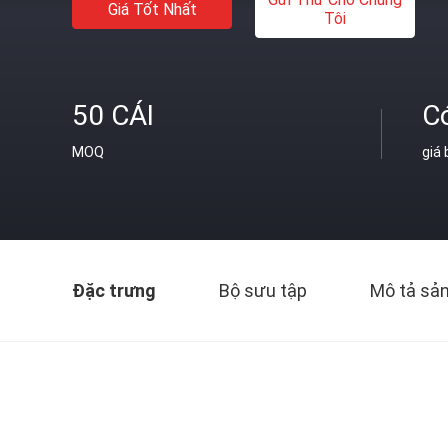
Giá Tốt Nhất
Tôi
50 CÁI
C
MOQ
giá
Đặc trưng
Bộ sưu tập
Mô tả sả