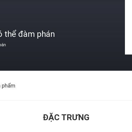
ó thể đàm phán
 bán
n phẩm
ĐẶC TRƯNG