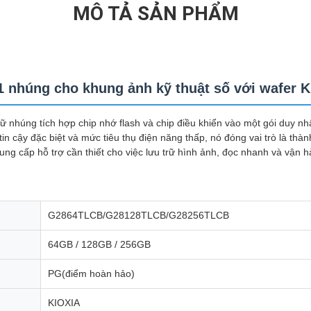
MÔ TẢ SẢN PHẨM
 nhúng cho khung ảnh kỹ thuật số với wafer 
ữ nhúng tích hợp chip nhớ flash và chip điều khiển vào một gói duy nhấ
in cậy đặc biệt và mức tiêu thụ điện năng thấp, nó đóng vai trò là thành
ung cấp hỗ trợ cần thiết cho việc lưu trữ hình ảnh, đọc nhanh và vận hà
G2864TLCB/G28128TLCB/G28256TLCB
64GB / 128GB / 256GB
PG(điểm hoàn hảo)
KIOXIA