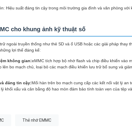
n: Hiệu suất đáng tin cậy trong môi trường gia đình và văn phòng với
MC cho khung ảnh kỹ thuật số
 trữ ngoài truyền thống như thẻ SD và ổ USB hoặc các giải pháp thay 
ững lợi thế đáng kể:
kiệm không gian:
eMMC tích hợp bộ nhớ flash và chip điều khiển vào 
ếp lên bo mạch chủ, loại bỏ các mạch điều khiển lưu trữ bổ sung và giả
à đáng tin cậy:
Mối hàn trên bo mạch cung cấp các kết nối vật lý an t
 lý khối xấu và cân bằng độ hao mòn đảm bảo tính toàn vẹn của tệp và
MC
Thẻ nhớ EMMC