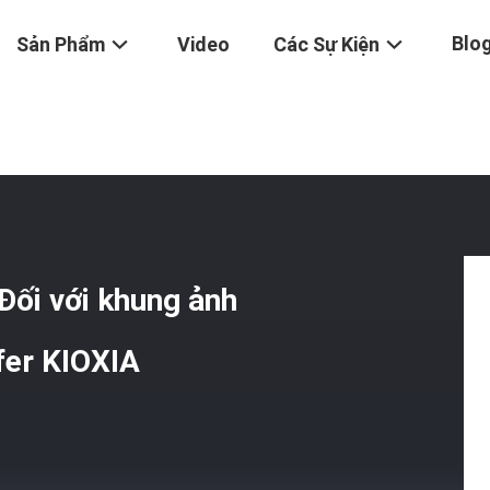
Blo
Sản Phẩm
Video
Các Sự Kiện
Đối Với Khung Ảnh Kỹ Thuật Số EMMC 5.1 Với Wafer KIOXIA
ối với khung ảnh
fer KIOXIA