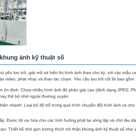
 khung ảnh kỹ thuật số
ủ yếu lưu trữ, giải mã và hiển thị hình ảnh theo chu kỳ, với các mẫu c
i video, phát nhạc và thao tác chạm. Yêu cầu lưu trữ cốt lõi bao gồm:
ớn ổn định: Chứa nhiều hình ảnh độ phân giải cao (định dạng JPEG, PN
hay thế bộ nhớ ngoài thường xuyên
iên nhanh: Loại bỏ độ trễ trong quá trình chuyển đổi hình ảnh và cho
ấp: Được tối ưu hóa cho các tình huống phát lại vòng lặp và chờ lâu dài,
cao: Thiết kế nhỏ gọn tương thích với thân khung ảnh kỹ thuật số nhẹ 