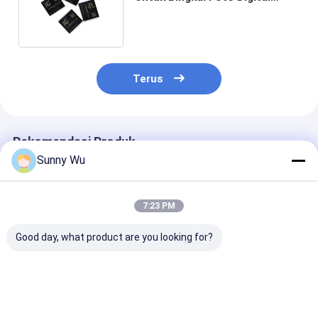
EMMC 5.1 dengan Wafer
KIOXIA
Terus
Rekomendasi Produk
Sunny Wu
7:23 PM
Good day, what product are you looking for?
eMMC 5.1 Consumer
Multi-Capacity High
eMMC 5.1 Indu
Grade High Speed
Performance eMMC
Grade eMMC 5
eMMC 5.1 Memory
5.1 Memory IC
Flash Storage
Chip For Tablet
8Gb/32GB/64GB TLC
Wide Tempera