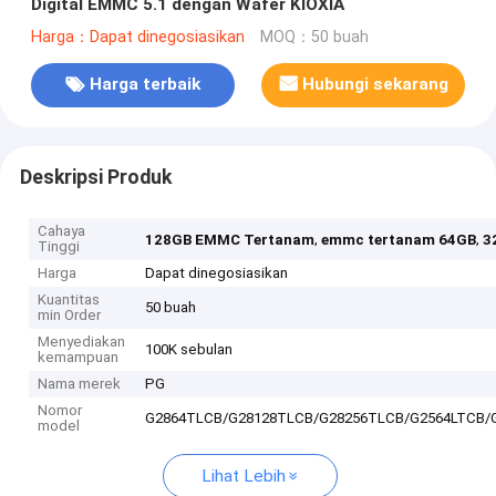
Digital EMMC 5.1 dengan Wafer KIOXIA
Harga：Dapat dinegosiasikan
MOQ：50 buah
Harga terbaik
Hubungi sekarang
Deskripsi Produk
Cahaya
,
,
128GB EMMC Tertanam
emmc tertanam 64GB
3
Tinggi
Harga
Dapat dinegosiasikan
Kuantitas
50 buah
min Order
Menyediakan
100K sebulan
kemampuan
Nama merek
PG
Nomor
G2864TLCB/G28128TLCB/G28256TLCB/G2564LTCB/
model
Lihat Lebih