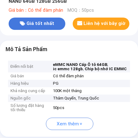
NAND 64GB 128GB 256GB
Giá bán：Có thể đàm phán
MOQ：50pcs
Giá tốt nhất
Liên hệ với bây giờ
Mô Tả Sản Phẩm
,
eMMC NAND Cấp Ô tô 64GB
Điểm nổi bật
,
ic emmc 128gb
Chip bộ nhớ IC EMMC
Giá bán
Có thể đàm phán
Hàng hiệu
PG
Khả năng cung cấp
100K một tháng
Nguồn gốc
Thâm Quyến, Trung Quốc
Số lượng đặt hàng
50pcs
tối thiểu
Xem thêm