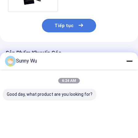
Tiếp tục
Sản Phẩm Khuyến Cáo
Sunny Wu
6:24 AM
Good day, what product are you looking for?
Đơn vị eMMC gốc bộ
EMMC cấp ô tô cho
256GB 128GB
nhớ nhúng IC cho
IVI ADAS EMMC
Capacity Auto
thông tin giải trí trên
nhúng 5.1 64GB
Grade eMMC h
xe IVI
128GB
-45 ~ 105 ° C v
KIOXIA Good D
Giá tốt nhất
Giá tốt nhất
Giá tốt n
Wafer