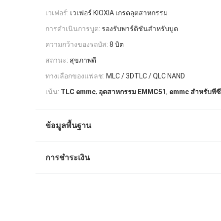
เวเฟอร์:
เวเฟอร์ KIOXIA เกรดอุตสาหกรรม
การดำเนินการบูต:
รองรับพาร์ติชันสำหรับบูต
ความกว้างของรถบัส:
8 บิต
สถานะ:
สุขภาพดี
ทางเลือกของแฟลช:
MLC / 3DTLC / QLC NAND
,
,
เน้น:
TLC emmc
อุตสาหกรรม EMMC51
emmc สำหรับพีซ
ข้อมูลพื้นฐาน
การชำระเงิน