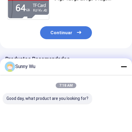
Tarjeta de Memoria
personalizada para Drone
Dashcam Robot Industrial
Continuar
Productos Recomendados
Sunny Wu
7:18 AM
Good day, what product are you looking for?
Tarjeta de memoria
Tarjeta de memoria
Memoria de ca
con adaptador para
micro CE RoHS
de 256 GB par
PC portátil 32g 64g
certificado de
cámara inalám
Tarjeta Micro Tf A1
reproductor de
64 GB de verd