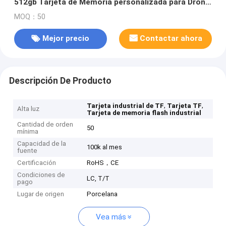
512gb Tarjeta de Memoria personalizada para Drone
Dashcam Robot Industrial
MOQ：50
Mejor precio
Contactar ahora
Descripción De Producto
,
,
Tarjeta industrial de TF
Tarjeta TF
Alta luz
Tarjeta de memoria flash industrial
Cantidad de orden
50
mínima
Capacidad de la
100k al mes
fuente
Certificación
RoHS，CE
Condiciones de
LC, T/T
pago
Lugar de origen
Porcelana
Vea más