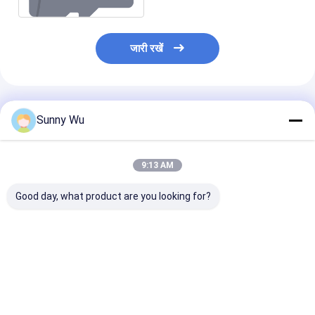
जारी रखें
अनुशंसित उत्पाद
Sunny Wu
9:13 AM
Good day, what product are you looking for?
लैपटॉप पीसी के लिए एडाप्टर
माइक्रो मेमोरी कार्ड सीई
वायरलेस कैमरा के 
के साथ मेमोरी कार्ड 32g
RoHS प्रमाणित संगीत प्लेयर
जीबी कार्ट मेमोरी र
64g माइक्रो Tf कार्ड A1
मेमोरी कार्ड 256GB
जीबी टीएफ कार्ड क्
U3 आईपी कैमरा के लिए
128GB
यू3/ए1 मिनी एसडी प
सबसे अच्छी कीमत
सबसे अच्छी कीमत
सबसे अच्छी 