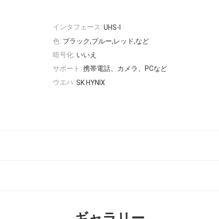
インタフェース:
UHS-I
色:
ブラック,ブルー,レッド,など
暗号化:
いいえ
サポート:
携帯電話、カメラ、PCなど
ウエハ:
SK HYNIX
ギャラリー