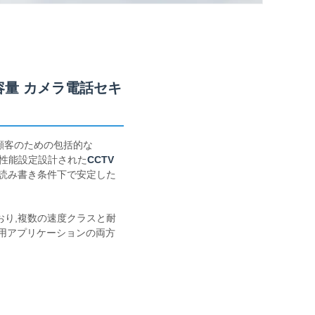
ム容量 カメラ電話セキ
ルB2B顧客のための包括的な
,性能設定設計された
CCTV
読み書き条件下で安定した
ており,複数の速度クラスと耐
用アプリケーションの両方