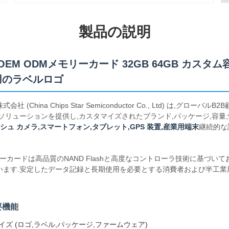
製品の説明
OEM ODMメモリーカード 32GB 64GB カスタ
用のラベルロゴ
China Chips Star Semiconductor Co., Ltd) は,グローバ
ドソリューションを提供し,カスタマイズされたブランド,パッケージ,容量
シュ カメラ,スマートフォン,タブレット,GPS 装置,産業用端末
継続的な
モリーカードは高品質のNAND Flashと高度なコントローラ技術に基づい
います.安定したデータ記録と長期使用を必要とする消費者および半工業
要機能
イズ (ロゴ,ラベル,パッケージ,ファームウェア)