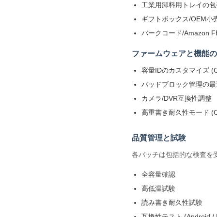
工業用卸料用トレイの包
ギフトボックス/OEM小
バークコード/Amazon 
ファームウェアと機能の
容量IDのカスタマイズ (
バッドブロック管理の最
カメラ/DVR互換性調整
高重書き耐久性モード (CCT
品質管理と試験
各バッチは包括的な検査を受
全容量確認
高低温試験
読み書き耐久性試験
互換性テスト (Android / 