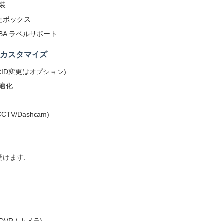
装
売ボックス
FBA ラベルサポート
カスタマイズ
CID変更はオプション)
適化
V/Dashcam)
けます.
DVR / カメラ)