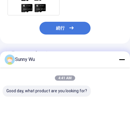
TFカード
続行
推薦されたプロダクト
Sunny Wu
4:41 AM
Good day, what product are you looking for?
TF メモリ カード広告
高速Tfカード CCTVメ
4K Ultra HD 
マシン ストレージ A1
モリーカード マイクロ
メモリ カード
マイクロ TF カード
メモリー SDカード
あり、セキュリ
64GB
64GB SDメモリーカー
メラやモバイル
ド CCTV
ス向けのプラグ
ベストプライス
ベストプライス
ベストプラ