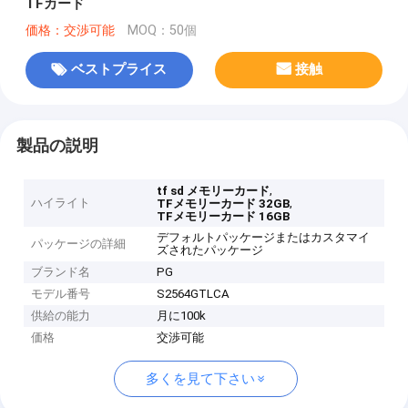
TFカード
価格：交渉可能
MOQ：50個
ベストプライス
接触
製品の説明
,
tf sd メモリーカード
ハイライト
,
TFメモリーカード 32GB
TFメモリーカード 16GB
デフォルトパッケージまたはカスタマイ
パッケージの詳細
ズされたパッケージ
ブランド名
PG
モデル番号
S2564GTLCA
供給の能力
月に100k
価格
交渉可能
多くを見て下さい