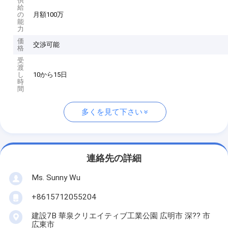
供
給
の
月額100万
能
力
価
交渉可能
格
受
渡
し
10から15日
時
間
多くを見て下さい
連絡先の詳細
Ms. Sunny Wu
+8615712055204
建設7B 華泉クリエイティブ工業公園 広明市 深?? 市
広東市