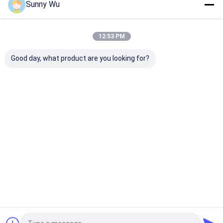
Sunny Wu
12:53 PM
Good day, what product are you looking for?
eMMC 5.1 Consumer
Multi-Capacity High
eMMC 5.1 Indu
Grade High Speed
Performance eMMC
Grade eMMC 5
eMMC 5.1 Memory
5.1 Memory IC
Flash Storage
Chip For Tablet
8Gb/32GB/64GB TLC
Wide Tempera
Smart TV
Consumer Grade
Support
ベストプライス
ベストプライス
ベストプラ
Flash Storage for
Laptop Applications
Desktop Site
ホーム
企業情報
お問い合わせ
家へ
地図
プライバシーポリシー
製品
品質
eMMC5だ1
中国工場.Copyright © 2026 China Chips Star
Semiconductor Co., Ltd.. All Rights Reserved.
動画