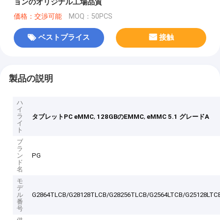
ョンのオリジナル工場品質
価格：交渉可能
MOQ：50PCS
ベストプライス
接触
製品の説明
ハ
イ
ラ
,
,
タブレットPC eMMC
128GBのEMMC
eMMC 5.1 グレードA
イ
ト
ブ
ラ
ン
PG
ド
名
モ
デ
ル
G2864TLCB/G28128TLCB/G28256TLCB/G2564LTCB/G25128LTC
番
号