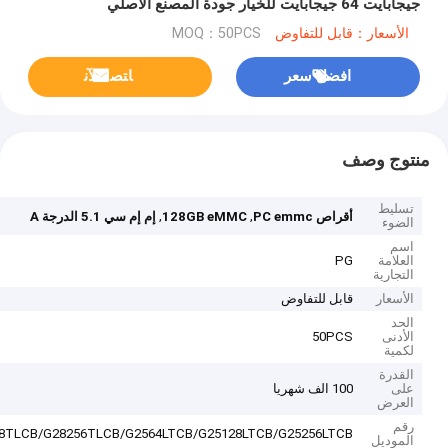
جيجابايت 64 جيجابايت للخيار جودة المصنع الأصلي
الأسعار：قابل للتفاوض
MOQ：50PCS
افضل سعر
ﺎﺘﺼﻟ ﺍﻶﻧ
منتوج وصف
تسليط
,
,
أقراص PC emmc
128GB eMMC
إم إم سي 5.1 الدرجة A
الضوء
اسم
العلامة
PG
التجارية
الأسعار
قابل للتفاوض
الحد
الأدنى
50PCS
لكمية
القدرة
على
100 الف شهريا
العرض
رقم
8TLCB/G28256TLCB/G2564LTCB/G25128LTCB/G25256LTCB
الموديل