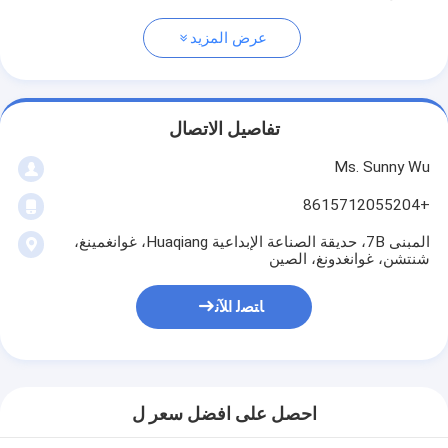
عرض المزيد
تفاصيل الاتصال
Ms. Sunny Wu
+8615712055204
المبنى 7B، حديقة الصناعة الإبداعية Huaqiang، غوانغمينغ،
شنتشن، غوانغدونغ، الصين
ﺎﺘﺼﻟ ﺍﻶﻧ
احصل على افضل سعر ل