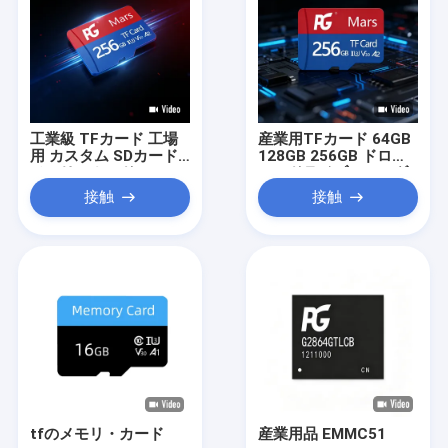
工業級 TFカード 工場
産業用TFカード 64GB
用 カスタム SDカード
128GB 256GB ドロー
メモリーカード 128GB
ン、ドライブレコーダ
256GB カメラとドロー
ー、産業用ロボット機
接触
接触
ン用
器向けカスタムメモリ
カード
tfのメモリ・カード
産業用品 EMMC51