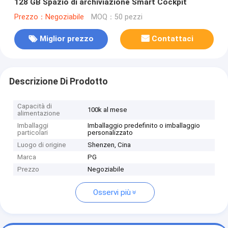
128 GB Spazio di archiviazione Smart Cockpit
Prezzo：Negoziabile
MOQ：50 pezzi
Miglior prezzo
Contattaci
Descrizione Di Prodotto
Capacità di
100k al mese
alimentazione
Imballaggi
Imballaggio predefinito o imballaggio
particolari
personalizzato
Luogo di origine
Shenzen, Cina
Marca
PG
Prezzo
Negoziabile
Osservi più