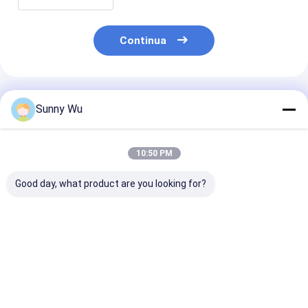
Continua
Prodotti Raccomandati
Sunny Wu
10:50 PM
Good day, what product are you looking for?
Componente di
High-End Embedded
Soluzione di
memoria eMMC5.1 di
Storage EMMC 5.1
memoria eMMC
grado
128GB Emmc Chip di
ad alta affidab
automobilistico che
memoria HS400
per veicoli con
garantisce
certificazione
Miglior prezzo
Miglior prezzo
Miglior pr
l'integrità dei dati e
Q100
la resistenza a lungo