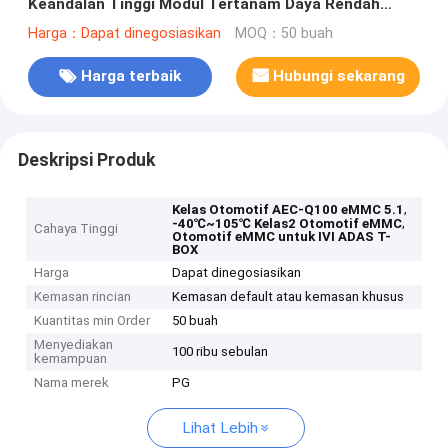
Keandalan Tinggi Modul Tertanam Daya Rendah
untuk Perangkat Cerdas
Harga：Dapat dinegosiasikan
MOQ：50 buah
Harga terbaik
Hubungi sekarang
Deskripsi Produk
,
Kelas Otomotif AEC-Q100 eMMC 5.1
,
-40℃~105℃ Kelas2 Otomotif eMMC
Cahaya Tinggi
Otomotif eMMC untuk IVI ADAS T-
BOX
Harga
Dapat dinegosiasikan
Kemasan rincian
Kemasan default atau kemasan khusus
Kuantitas min Order
50 buah
Menyediakan
100 ribu sebulan
kemampuan
Nama merek
PG
Lihat Lebih