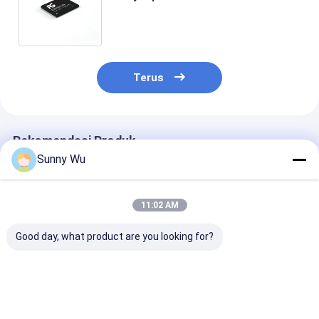
Tinggi Modul Tertanam Daya
Rendah untuk Perangkat Cerdas
Terus
Rekomendasi Produk
Sunny Wu
11:02 AM
Good day, what product are you looking for?
Kelas otomotif
EMMC kelas
256GB 128GB
eMMC IC memori
otomotif untuk IVI
Kapasitas Bes
tertanam asli untuk
ADAS EMMC
Automative G
Infotainment IVI di
tertanam 5.1 64GB
eMMC Dukung