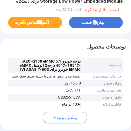
Storage Low Power Embedded Module برای دستگاه
های هوشمند
قیمت：قابل مذاکره
MOQ：50 عدد
بهترین قیمت
اکنون تماس بگیرید
توضیحات محصول
,
درجه خودرو AEC-Q100 eMMC 5.1
برجسته
,
-40°C~105°C درجه2 اتومبیل eMMC
EMMC خودرو برای IVI ADAS T-BOX
جزئیات بسته بندی
بسته بندی پیش فرض یا بسته بندی سفارشی
زمان تحویل
3 تا 15 روز
شرایط پرداخت
L/C، T/T
شماره مدل
G28256TLCA
قابلیت ارائه
100k در ماه
بیشتر ببینید