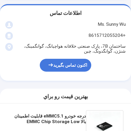
اطلاعات تماس
Ms. Sunny Wu
+8615712055204
ساختمان 7B، پارک صنعتی خلاقانه هواچیانگ، گوانگمینگ،
شنژن، گوانگدونگ، چین
اکنون تماس بگیرید
بهترين قيمت رو براي
درجه خودرو eMMC5.1 قابلیت اطمینان
بالا EMMC Chip Storage Low
Power Embedded Module برای