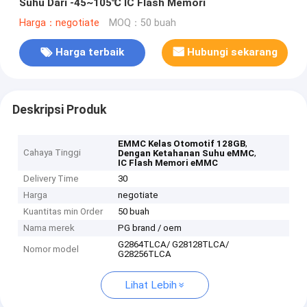
Suhu Dari -45~105℃ IC Flash Memori
Harga：negotiate
MOQ：50 buah
Harga terbaik
Hubungi sekarang
Deskripsi Produk
,
EMMC Kelas Otomotif 128GB
Cahaya Tinggi
,
Dengan Ketahanan Suhu eMMC
IC Flash Memori eMMC
Delivery Time
30
Harga
negotiate
Kuantitas min Order
50 buah
Nama merek
PG brand / oem
G2864TLCA/ G28128TLCA/
Nomor model
G28256TLCA
Lihat Lebih