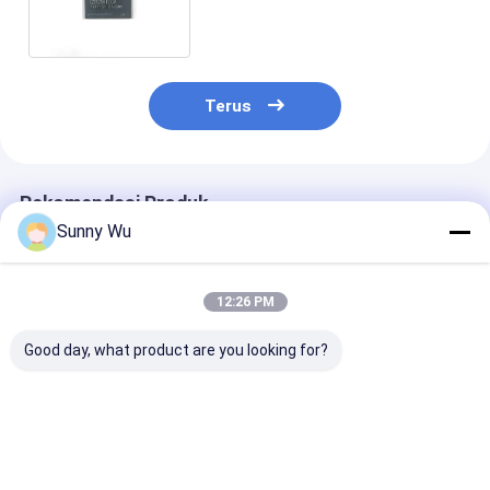
-45~105℃ IC Flash Memori
Terus
Rekomendasi Produk
Sunny Wu
12:26 PM
Good day, what product are you looking for?
Kelas otomotif
EMMC kelas
256GB 128GB
eMMC IC memori
otomotif untuk IVI
Kapasitas Bes
tertanam asli untuk
ADAS EMMC
Automative G
Infotainment IVI di
tertanam 5.1 64GB
eMMC Dukung
dalam kendaraan
128GB
-45~105°C de
Harga terbaik
Harga terbaik
Harga terb