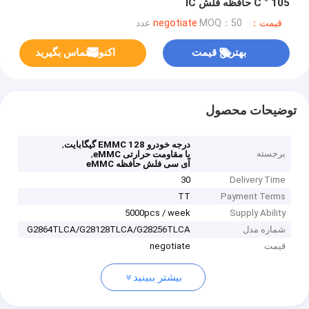
105 ° C حافظه فلش IC
قیمت：negotiate
MOQ：50 عدد
بهترین قیمت
اکنون تماس بگیرید
توضیحات محصول
,
درجه خودرو EMMC 128 گیگابایت
برجسته
,
با مقاومت حرارتی eMMC
آی سی فلش حافظه eMMC
30
Delivery Time
TT
Payment Terms
5000pcs / week
Supply Ability
شماره مدل
G2864TLCA/G28128TLCA/G28256TLCA
قیمت
negotiate
بیشتر ببینید