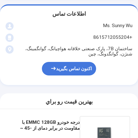
اطلاعات تماس
Ms. Sunny Wu
+8615712055204
ساختمان 7B، پارک صنعتی خلاقانه هواچیانگ، گوانگمینگ،
شنژن، گوانگدونگ، چین
اکنون تماس بگیرید
بهترين قيمت رو براي
درجه خودرو EMMC 128GB با
مقاومت در برابر دمای از -45 ~
105 ° C حافظه فلش IC