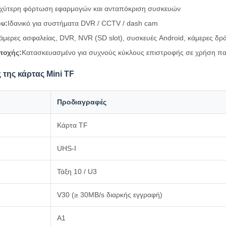
χύτερη φόρτωση εφαρμογών και ανταπόκριση συσκευών
υ:
Ιδανικό για συστήματα DVR / CCTV / dash cam
άμερες ασφαλείας, DVR, NVR (SD slot), συσκευές Android, κάμερες δρ
τοχής:
Κατασκευασμένο για συχνούς κύκλους επιστροφής σε χρήση 
 της κάρτας Mini TF
Προδιαγραφές
Κάρτα TF
UHS-I
Τάξη 10 / U3
V30 (≥ 30MB/s διαρκής εγγραφή)
Α1