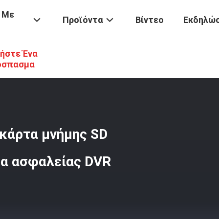
 Με
Προϊόντα
Βίντεο
Εκδηλώσ
ήστε Ένα
U3 4K Μίνι Κάρτα TF Κάρτα Μνήμης SD Υψηλής Ταχύτητας Για Κάμερα
όσπασμα
 κάρτα μνήμης SD
ρα ασφαλείας DVR