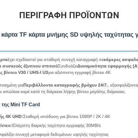
ΠΕΡΙΓΡΑΦΉ ΠΡΟΪΌΝΤΩΝ
 κάρτα TF κάρτα μνήμης SD υψηλής ταχύτητας 
άρτα
έχει σχεδιαστεί για σταθερή συνεχή καταγραφή σε
κάμερες ασφαλε
ι συσκευές έξυπνου σπιτιού
Συνδυάζει
Δυναμικότητα εφαρμογής (A
ς βίντεο V30 / UHS-I U3
για αξιόπιστη εγγραφή βίντεο 4K.
ποιημένη για
Περιβάλλοντα καταγραφής βρόχου 24/7.
, εξασφαλίζον
ν απώλεια καρέ κατά τη διάρκεια λήψης βίντεο μεγάλης διάρκειας.
 της Mini TF Card
ής 4K UHD:
Σταθερή απόδοση για βίντεο 1080P / 2K / 4K
ίντεο:
Ελάχιστη διαρκής ταχύτητα εγγραφής 30MB/s
σφαλίζει συνεχή μεταφορά δεδομένων υψηλής ταχύτητας