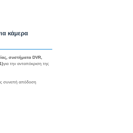
για κάμερα
ίας, συστήματα DVR,
1)
για την ανταπόκριση της
τας συνεπή απόδοση