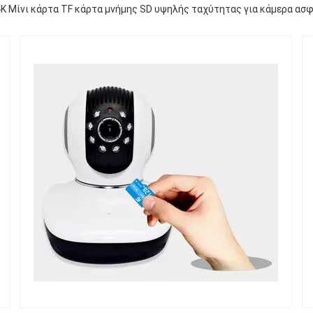
4K Μίνι κάρτα TF κάρτα μνήμης SD υψηλής ταχύτητας για κάμερα ασ