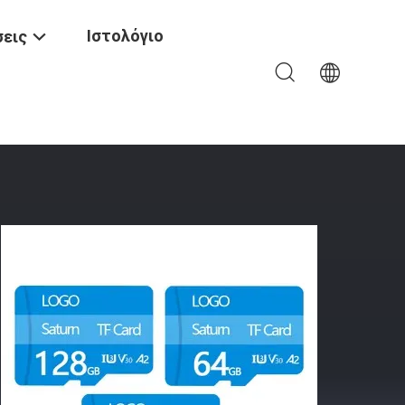
Ιστολόγιο
εις
 Ασφαλείας DVR