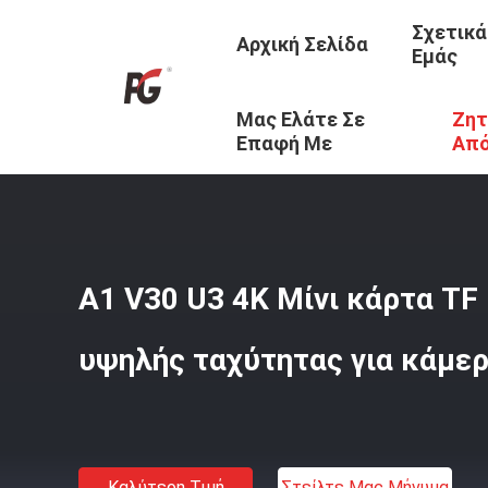
Σχετικά
Αρχική Σελίδα
Εμάς
Μας Ελάτε Σε
Ζητ
Αρχική Σελίδα
/
Προϊόντα
/
Κάρτα Μνήμης TF
/
A1 V30 
Επαφή Με
Απ
A1 V30 U3 4K Μίνι κάρτα TF
υψηλής ταχύτητας για κάμε
Καλύτερη Τιμή
Στείλτε Μας Μήνυμα