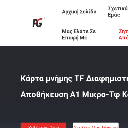
Σχετικά
Αρχική Σελίδα
Εμάς
Μας Ελάτε Σε
Ζητ
Αρχική Σελίδα
/
Προϊόντα
/
Κάρτα Μνήμης TF
/
Κάρτα Μ
Επαφή Με
Απ
Κάρτα μνήμης TF Διαφημιστ
Αποθήκευση A1 Μικρο-Τφ Κ
Καλύτερη Τιμή
Στείλτε Μας Μήνυμα