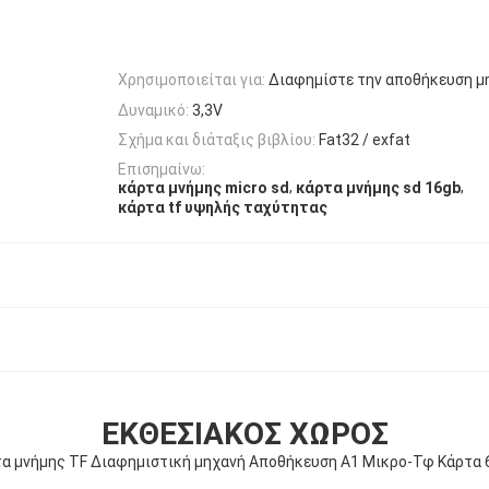
Χρησιμοποιείται για:
Διαφημίστε την αποθήκευση 
Δυναμικό:
3,3V
Σχήμα και διάταξις βιβλίου:
Fat32 / exfat
Επισημαίνω:
,
,
κάρτα μνήμης micro sd
κάρτα μνήμης sd 16gb
κάρτα tf υψηλής ταχύτητας
ΕΚΘΕΣΙΑΚΌΣ ΧΏΡΟΣ
α μνήμης TF Διαφημιστική μηχανή Αποθήκευση A1 Μικρο-Τφ Κάρτα