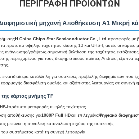
ΠΕΡΙΓΡΑΦΉ ΠΡΟΪΌΝΤΩΝ
Διαφημιστική μηχανή Αποθήκευση A1 Μικρή κά
φήμισης
Η China Chips Star Semiconductor Co., Ltd.
προσφορές με 
 τα πρότυπα υψηλής ταχύτητας κλάσης 10 και UHS-I, αυτές οι κάρτες
σεις ανάγνωσης/γράψεως,σημαντική βελτίωση της ταχύτητας εκτόξευσης
ης περιεχομένου για τους διαφημιστικούς παίκτες Android, έξυπνα τε
νσης.
 είναι ιδιαίτερα κατάλληλη για συσκευές προβολής διαφημίσεων που 
να εφαρμογής,διασφάλιση ομαλής και αξιόπιστης λειτουργίας σε συνεχή 
 της κάρτας μνήμης TF
HS-I
πρότυπα μεταφοράς υψηλής ταχύτητας
οση αποθήκευσης για
1080P Full HD
και επιλεγμένα
Ψηφιακό διαφημιστ
ύος μειώνει τη συνολική κατανάλωση ισχύος της συσκευής
 του συστήματος κατά τη συνεχή λειτουργία