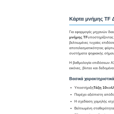
Κάρτα μνήμης TF 
Για εφαρμογές μηχανών δια
μνήμης TF
υποστηρίζοντας
βελτιωμένες τυχαίες επιδό
αποτελεσματικότητας φόρτωσ
συστήματα ψηφιακής σήμα
Η βαθμολογία επιδόσεων A1
εικόνες, βίντεο και δεδομέ
Βασικά χαρακτηριστικά
Υποστήριξη
Τάξη 10
και
U
Παρέχει αξιόπιστη απόδ
Η σχεδίαση χαμηλής ισχ
Βελτιωμένη σταθερότητα