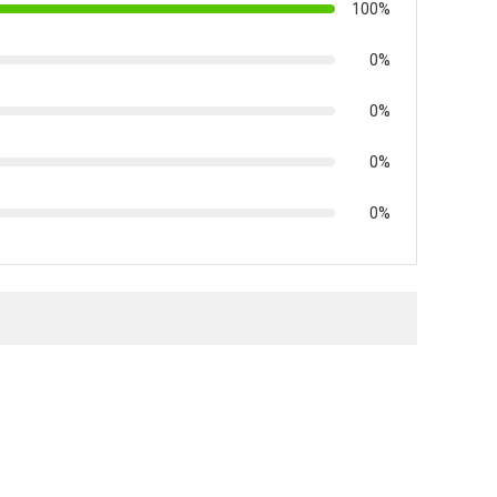
υθεί η κατανομή όλων των αξιολογήσεων
100%
0%
0%
0%
0%