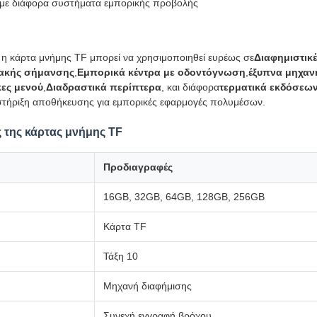
 με διάφορα συστήματα εμπορικής προβολής
, η κάρτα μνήμης TF μπορεί να χρησιμοποιηθεί ευρέως σε
Διαφημιστικέ
ακής σήμανσης
,
Εμπορικά κέντρα με οδοντόγνωση
,
έξυπνα μηχαν
κες μενού
,
Διαδραστικά περίπτερα
, και διάφορα
τερματικά εκδόσεω
στήριξη αποθήκευσης για εμπορικές εφαρμογές πολυμέσων.
 της κάρτας μνήμης TF
Προδιαγραφές
16GB, 32GB, 64GB, 128GB, 256GB
Κάρτα TF
Τάξη 10
Μηχανή διαφήμισης
Συνεχή εγγραφή βρόχου