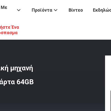
 Με
Προϊόντα
Βίντεο
Εκδηλώσ
ήστε Ένα
νήμης TF Διαφημιστική Μηχανή Αποθήκευση A1 Μικρο-Τφ Κάρτα 64
όσπασμα
ική μηχανή
άρτα 64GB