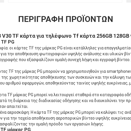
ΠΕΡΙΓΡΑΦΉ ΠΡΟΪΌΝΤΩΝ
 V30 TF κάρτα για τηλέφωνο Tf κάρτα 256GB 128GB
 TF PG
φία: οι κάρτες TF της μάρκας PG είναι κατάλληλες για επαγγελματ
για την αποθήκευση φωτογραφιών υψηλής ανάλυσης και υλικών βίντ
εγγραφής που εξασφαλίζουν ομαλή συνεχή λήψη και εγγραφή βίντεο.
τες TF της μάρκας PG μπορούν να χρησιμοποιηθούν για smartphones,
η της χωρητικότητας αποθήκευσης των συσκευών και την κάλυψη τ
ου αριθμού εφαρμογών, αποθηκεύοντας ταινίες υψηλής ευκρίνειας, μ
ρτα TF μάρκας PG μπορεί να λειτουργεί σταθερά στο καταγραφέα οδή
ατά τη διάρκεια της διαδικασίας οδήγησης και να διευκολύνει την π
αν απαιτείται.
να αεροσκάφη: Η κάρτα TF της μάρκας PG μπορεί να καλύψει τις αν
για την ταχεία αποθήκευση αεροπορικών βίντεο υψηλής ευκρίνεια
εξασφαλίζοντας την ομαλή πρόοδο των εργασιών λήψης.
TF μάρκας PG