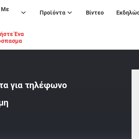
 Με
Προϊόντα
Βίντεο
Εκδηλώσ
ήστε Ένα
28GB U3 V30 TF Κάρτα Για Τηλέφωνο Και Dashcam 100% Flash Μνήμη
όσπασμα
τα για τηλέφωνο
μη