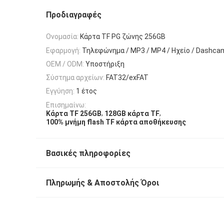
Προδιαγραφές
Ονομασία:
Κάρτα TF PG ζώνης 256GB
Εφαρμογή:
Τηλεφώνημα / MP3 / MP4 / Ηχείο / Dashca
OEM / ODM:
Υποστήριξη
Σύστημα αρχείων:
FAT32/exFAT
Εγγύηση:
1 έτος
Επισημαίνω:
,
,
Κάρτα TF 256GB
128GB κάρτα TF
100% μνήμη flash TF κάρτα αποθήκευσης
Βασικές πληροφορίες
Πληρωμής & Αποστολής Όροι