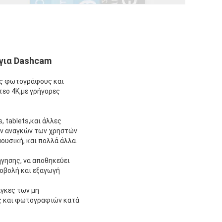
 για Dashcam
ίες φωτογράφους και
εο 4K,με γρήγορες
 tablets,και άλλες
ων αναγκών των χρηστών
ουσική, και πολλά άλλα.
γησης, να αποθηκεύει
ροβολή και εξαγωγή
άγκες των μη
ς και φωτογραφιών κατά