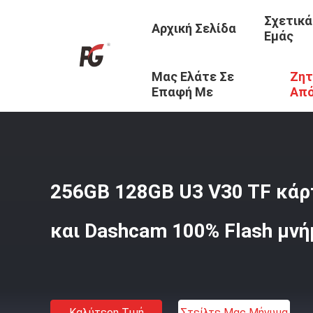
Σχετικά
Αρχική Σελίδα
Εμάς
Μας Ελάτε Σε
Ζητ
Αρχική Σελίδα
/
Προϊόντα
/
Κάρτα Μνήμης TF
/
256GB 1
Επαφή Με
Απ
256GB 128GB U3 V30 TF κάρ
και Dashcam 100% Flash μνή
Καλύτερη Τιμή
Στείλτε Μας Μήνυμα