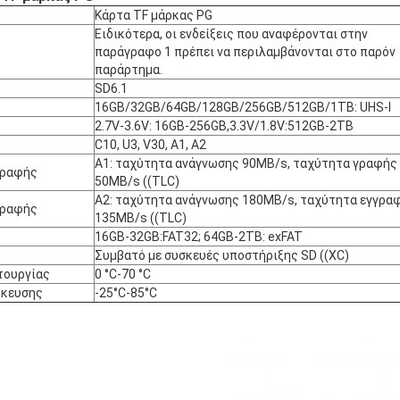
Κάρτα TF μάρκας PG
Ειδικότερα, οι ενδείξεις που αναφέρονται στην
παράγραφο 1 πρέπει να περιλαμβάνονται στο παρόν
παράρτημα.
SD6.1
16GB/32GB/64GB/128GB/256GB/512GB/1TB: UHS-I
2.7V-3.6V: 16GB-256GB,3.3V/1.8V:512GB-2TB
C10, U3, V30, A1, A2
Α1: ταχύτητα ανάγνωσης 90MB/s, ταχύτητα γραφής
γραφής
50MB/s ((TLC)
Α2: ταχύτητα ανάγνωσης 180MB/s, ταχύτητα εγγρα
γραφής
135MB/s ((TLC)
16GB-32GB:FAT32; 64GB-2TB: exFAT
Συμβατό με συσκευές υποστήριξης SD ((XC)
τουργίας
0 °C-70 °C
ήκευσης
-25°C-85°C